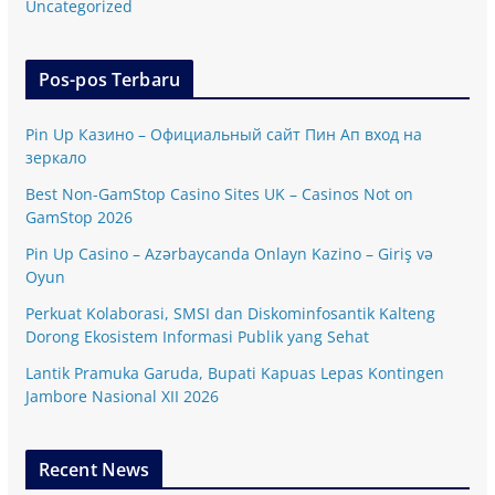
Uncategorized
Pos-pos Terbaru
Pin Up Казино – Официальный сайт Пин Ап вход на
зеркало
Best Non-GamStop Casino Sites UK – Casinos Not on
GamStop 2026
Pin Up Casino – Azərbaycanda Onlayn Kazino – Giriş və
Oyun
Perkuat Kolaborasi, SMSI dan Diskominfosantik Kalteng
Dorong Ekosistem Informasi Publik yang Sehat
Lantik Pramuka Garuda, Bupati Kapuas Lepas Kontingen
Jambore Nasional XII 2026
Recent News