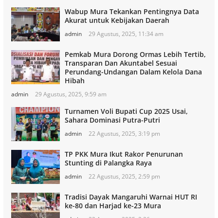
Wabup Mura Tekankan Pentingnya Data
Akurat untuk Kebijakan Daerah
admin
29 Agustus, 2025, 11:34 am
Pemkab Mura Dorong Ormas Lebih Tertib,
Transparan Dan Akuntabel Sesuai
Perundang-Undangan Dalam Kelola Dana
Hibah
admin
29 Agustus, 2025, 9:59 am
Turnamen Voli Bupati Cup 2025 Usai,
Sahara Dominasi Putra-Putri
admin
22 Agustus, 2025, 3:19 pm
TP PKK Mura Ikut Rakor Penurunan
Stunting di Palangka Raya
admin
22 Agustus, 2025, 2:59 pm
Tradisi Dayak Mangaruhi Warnai HUT RI
ke-80 dan Harjad ke-23 Mura