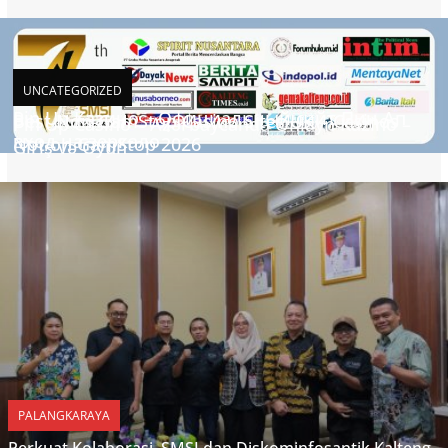
UNCATEGORIZED
UNCATEGORIZED
UNCATEGORIZED
Pin Up Казино – Официальный сайт Пин Ап
Best Non-GamStop Casino Sites UK – Casinos
Pin Up Casino – Azərbaycanda Onlayn Kazino –
вход на зеркало
Not on GamStop 2026
Giriş və Oyun
PALANGKARAYA
Perkuat Kolaborasi, SMSI dan Diskominfosantik Kalteng