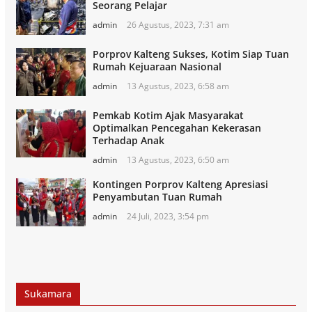
Seorang Pelajar
admin
26 Agustus, 2023, 7:31 am
Porprov Kalteng Sukses, Kotim Siap Tuan
Rumah Kejuaraan Nasional
admin
13 Agustus, 2023, 6:58 am
Pemkab Kotim Ajak Masyarakat
Optimalkan Pencegahan Kekerasan
Terhadap Anak
admin
13 Agustus, 2023, 6:50 am
Kontingen Porprov Kalteng Apresiasi
Penyambutan Tuan Rumah
admin
24 Juli, 2023, 3:54 pm
Sukamara