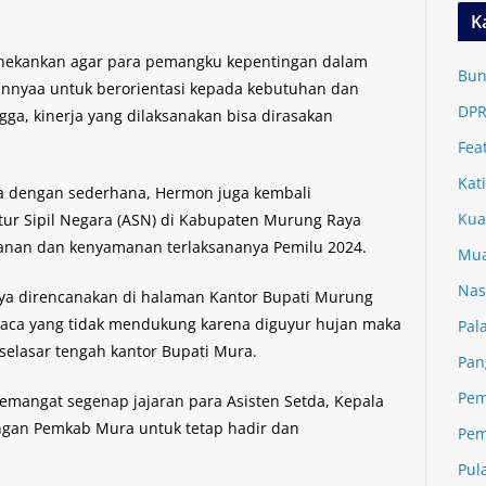
K
nekankan agar para pemangku kepentingan dalam
Bun
nnyaa untuk berorientasi kepada kebutuhan dan
DPR
ga, kinerja yang dilaksanakan bisa dirasakan
Fea
Kat
a dengan sederhana, Hermon juga kembali
Kua
ur Sipil Negara (ASN) di Kabupaten Murung Raya
anan dan kenyamanan terlaksananya Pemilu 2024.
Mua
Nas
nya direncanakan di halaman Kantor Bupati Murung
uaca yang tidak mendukung karena diguyur hujan maka
Pal
selasar tengah kantor Bupati Mura.
Pan
Pem
semangat segenap jajaran para Asisten Setda, Kepala
ngan Pemkab Mura untuk tetap hadir dan
Pem
Pul