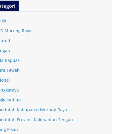
ategori
tok
D Murung Raya
tured
ingan
la Kapuas
ra Teweh
ional
angkaraya
gkalanbun
erintah Kabupaten Murung Raya
erintah Provinsi Kalimantan Tengah
ang Pisau