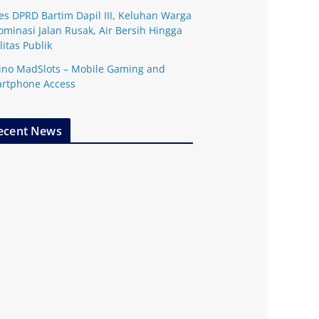
es DPRD Bartim Dapil III, Keluhan Warga
ominasi Jalan Rusak, Air Bersih Hingga
litas Publik
ino MadSlots – Mobile Gaming and
rtphone Access
ecent News