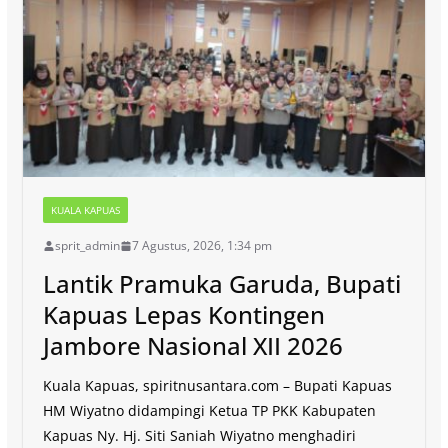
KUALA KAPUAS
sprit_admin
7 Agustus, 2026, 1:34 pm
Lantik Pramuka Garuda, Bupati
Kapuas Lepas Kontingen
Jambore Nasional XII 2026
Kuala Kapuas, spiritnusantara.com – Bupati Kapuas
HM Wiyatno didampingi Ketua TP PKK Kabupaten
Kapuas Ny. Hj. Siti Saniah Wiyatno menghadiri