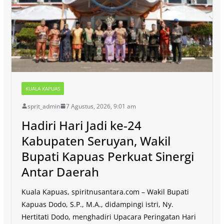
KUALA KAPUAS
sprit_admin
7 Agustus, 2026, 9:01 am
Hadiri Hari Jadi ke-24
Kabupaten Seruyan, Wakil
Bupati Kapuas Perkuat Sinergi
Antar Daerah
Kuala Kapuas, spiritnusantara.com – Wakil Bupati
Kapuas Dodo, S.P., M.A., didampingi istri, Ny.
Hertitati Dodo, menghadiri Upacara Peringatan Hari