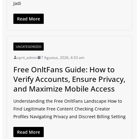
Jadi
Read More
UNCATEGORIZED
sprit_admin
7 Agustus, 2026, 4:33 am
Free OnltFans Guide: How to
Verify Accounts, Ensure Privacy,
and Maximize Mobile Access
Understanding the Free OnltFans Landscape How to
Find Legitimate Free Content Checking Creator
Profiles Navigating Privacy and Discreet Billing Setting
Read More