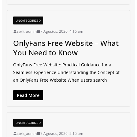
UNCATEGORIZED
sprit_admin
7 Agustus, 2026, 4:16 am
OnlyFans Free Website – What
You Need to Know
OnlyFans Free Website: Practical Guidance for a
Seamless Experience Understanding the Concept of
an OnlyFans Free Website When users search
Read More
UNCATEGORIZED
sprit_admin
7 Agustus, 2026, 2:15 am