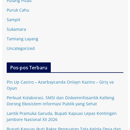
Pulang Pisau
Puruk Cahu
Sampit
Sukamara
Tamiang Layang
Uncategorized
Pos-pos Terbaru
Pin Up Casino – Azərbaycanda Onlayn Kazino – Giriş və
Oyun
Perkuat Kolaborasi, SMSI dan Diskominfosantik Kalteng
Dorong Ekosistem Informasi Publik yang Sehat
Lantik Pramuka Garuda, Bupati Kapuas Lepas Kontingen
Jambore Nasional XII 2026
Bupati Kapuas Ikuti Rakor Penguatan Tata Kelola Desa dan