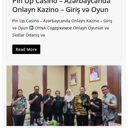
Pin Up Casino – Azərbaycanda
Onlayn Kazino – Giriş və Oyun
Pin Up Casino – Azərbaycanda Onlayn Kazino – Giriş
və Oyun
OYNA Содержимое Onlayn Oyunlar və
Slotlar Ödəniş və
Read More