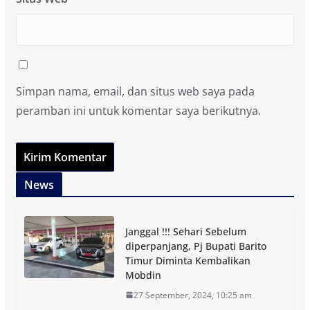
Simpan nama, email, dan situs web saya pada
peramban ini untuk komentar saya berikutnya.
News
Janggal !!! Sehari Sebelum
diperpanjang, Pj Bupati Barito
Timur Diminta Kembalikan
Mobdin
27 September, 2024, 10:25 am