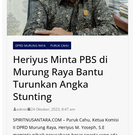
DPRD MURUNG RAYA
PURUK CAHU
Heriyus Minta PBS di
Murung Raya Bantu
Turunkan Angka
Stunting
admin
24 Oktober, 2023, 8:47 am
SPIRITNUSANTARA.COM – Puruk Cahu, Ketua Komisi
II DPRD Murung Raya, Heriyus M. Yoseph, S.E
meminta pihajk perusahaan besar swasta yang ada