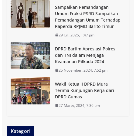
Sampaikan Pemandangan
Umum Fraksi PSRD Sampaikan
Pemandangan Umum Terhadap
Raperda RPJMD Barito Timur
29 Juli, 2025, 1:47 pm
DPRD Bartim Apresiasi Polres
dan TNI dalam Menjaga
Keamanan Pilkada 2024
25 November, 2024, 7:52 pm
Wakil Ketua II DPRD Mura
Terima Kunjungan Kerja dari
DPRD Gumas
27 Maret, 2024, 7:36 pm
Kategori