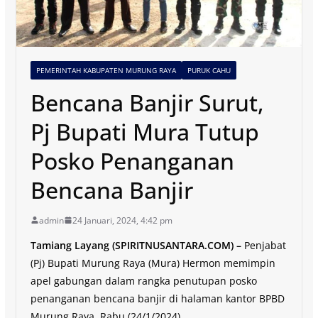
PEMERINTAH KABUPATEN MURUNG RAYA
PURUK CAHU
Bencana Banjir Surut,
Pj Bupati Mura Tutup
Posko Penanganan
Bencana Banjir
admin
24 Januari, 2024, 4:42 pm
Tamiang Layang (SPIRITNUSANTARA.COM) –
Penjabat
(Pj) Bupati Murung Raya (Mura) Hermon memimpin
apel gabungan dalam rangka penutupan posko
penanganan bencana banjir di halaman kantor BPBD
Murung Raya, Rabu (24/1/2024).