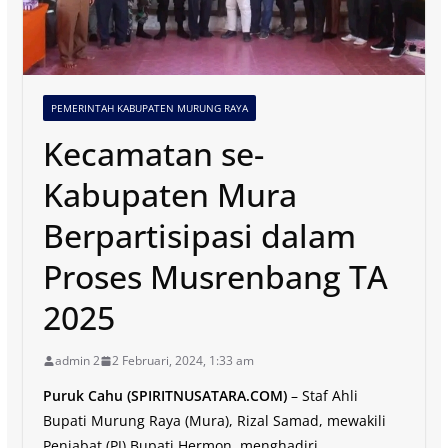
PEMERINTAH KABUPATEN MURUNG RAYA
Kecamatan se-
Kabupaten Mura
Berpartisipasi dalam
Proses Musrenbang TA
2025
admin 2
2 Februari, 2024, 1:33 am
Puruk Cahu (SPIRITNUSATARA.COM)
– Staf Ahli
Bupati Murung Raya (Mura), Rizal Samad, mewakili
Penjabat (PJ) Bupati Hermon, menghadiri