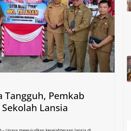
a Tangguh, Pemkab
Sekolah Lansia
 –
Upaya mewujudkan kesejahteraan lansia di