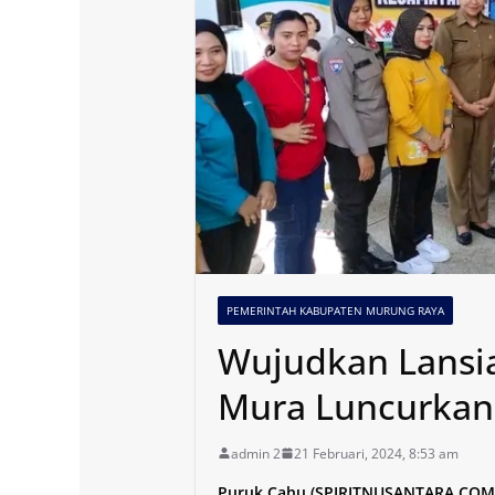
PEMERINTAH KABUPATEN MURUNG RAYA
Wujudkan Lansi
Mura Luncurkan 
admin 2
21 Februari, 2024, 8:53 am
Puruk Cahu,(SPIRITNUSANTARA.COM)