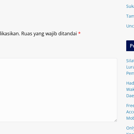
Suk
Tam
Unc
ikasikan.
Ruas yang wajib ditandai
*
P
Sil
Lur
Pem
Had
Wak
Dae
Fre
Acc
Mob
Onl