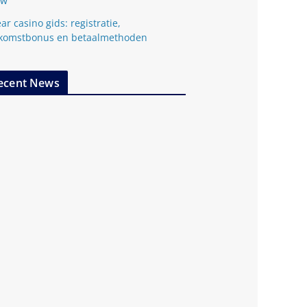
ow
ar casino gids: registratie,
komstbonus en betaalmethoden
ecent News