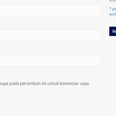
Kn
7 ge
wel
R
 saya pada peramban ini untuk komentar saya