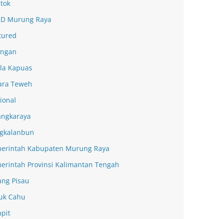
tok
D Murung Raya
tured
ingan
la Kapuas
ra Teweh
ional
angkaraya
gkalanbun
erintah Kabupaten Murung Raya
erintah Provinsi Kalimantan Tengah
ang Pisau
uk Cahu
pit