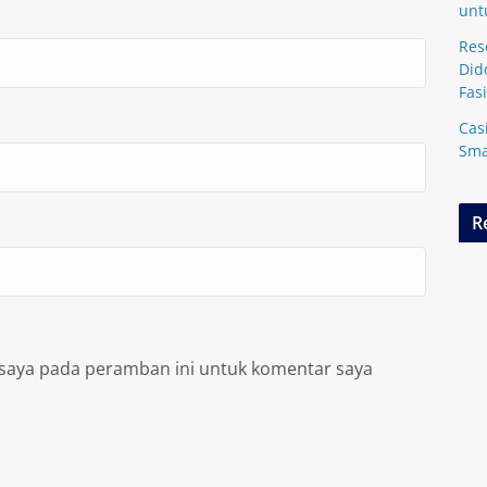
unt
Res
Did
Fasi
Cas
Sma
R
 saya pada peramban ini untuk komentar saya