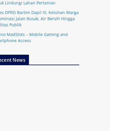
uk Lindungi Lahan Pertanian
es DPRD Bartim Dapil III, Keluhan Warga
ominasi Jalan Rusak, Air Bersih Hingga
litas Publik
ino MadSlots – Mobile Gaming and
rtphone Access
ecent News