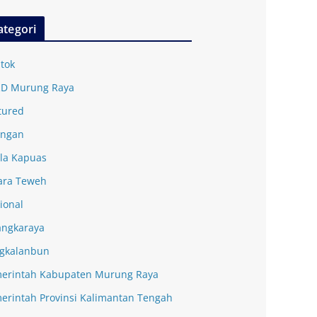
ategori
tok
D Murung Raya
tured
ingan
la Kapuas
ra Teweh
ional
angkaraya
gkalanbun
erintah Kabupaten Murung Raya
erintah Provinsi Kalimantan Tengah