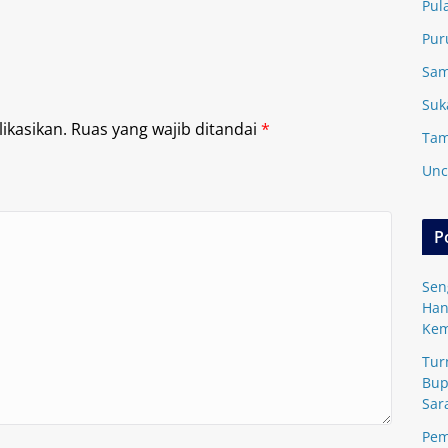
Pul
Pur
Sam
Suk
ikasikan.
Ruas yang wajib ditandai
*
Tam
Unc
P
Sen
Han
Kem
Tur
Bup
Sar
Pem