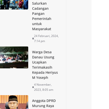
Salurkan
Cadangan
Pangan
Pemerintah
untuk
Masyarakat
24 Februari, 2024,
7:14 pm
Warga Desa
Danau Usung
Ucapkan
Terimakasih
Kepada Heriyus
M Yoseph
4 November,
2023, 8:05 am
Anggota DPRD
Murung Raya