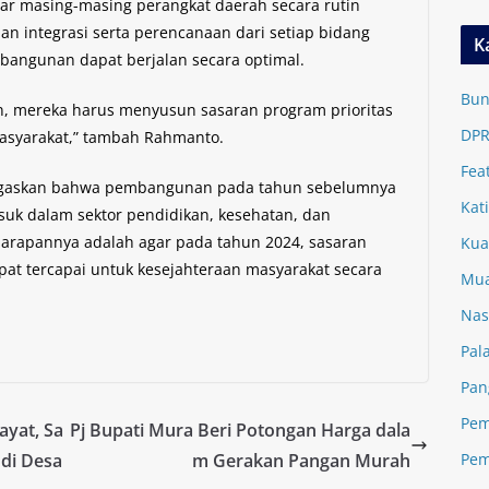
gar masing-masing perangkat daerah secara rutin
dan integrasi serta perencanaan dari setiap bidang
K
angunan dapat berjalan secara optimal.
Bun
 mereka harus menyusun sasaran program prioritas
DPR
masyarakat,” tambah Rahmanto.
Fea
negaskan bahwa pembangunan pada tahun sebelumnya
Kat
asuk dalam sektor pendidikan, kesehatan, dan
, harapannya adalah agar pada tahun 2024, sasaran
Kua
at tercapai untuk kesejahteraan masyarakat secara
Mua
Nas
Pal
Pan
Pem
yat, Sa
Pj Bupati Mura Beri Potongan Harga dala
Pem
 di Desa
m Gerakan Pangan Murah