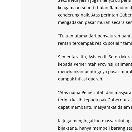
Sekda Nuryakin juga menyoroti penti
keagamaan seperti bulan Ramadan dan
cenderung naik. Atas perintah Guber
mengadakan pasar murah secara ser
“Tujuan utama dari penyaluran bant
rentan terdampak resiko sosial,” ta
Sementara itu, Asisten III Setda Mu
kepada Pemerintah Provinsi Kalimanta
menekankan pentingnya pasar murah 
dampak inflasi daerah.
“Atas nama Pemerintah dan masyar
terima kasih kepada pak Gubernur a
dapat membantu masyarakat dalam m
Ia juga mengingatkan masyarakat a
bijaksana, hanya membeli barang s