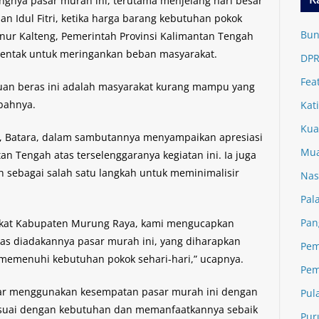
ngnya pasar murah ini, terutama menjelang hari besar
 Idul Fitri, ketika harga barang kebutuhan pokok
Bun
nur Kalteng, Pemerintah Provinsi Kalimantan Tengah
entak untuk meringankan beban masyarakat.
DPR
Fea
uan beras ini adalah masyarakat kurang mampu yang
mbahnya.
Kat
Kua
ra, Batara, dalam sambutannya menyampaikan apresiasi
Mua
n Tengah atas terselenggaranya kegiatan ini. Ia juga
sebagai salah satu langkah untuk meminimalisir
Nas
Pal
Pan
akat Kabupaten Murung Raya, kami mengucapkan
tas diadakannya pasar murah ini, yang diharapkan
Pem
emenuhi kebutuhan pokok sehari-hari,” ucapnya.
Pem
gar menggunakan kesempatan pasar murah ini dengan
Pul
esuai dengan kebutuhan dan memanfaatkannya sebaik
Pur