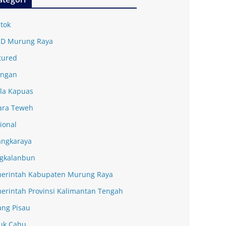
tok
D Murung Raya
tured
ingan
la Kapuas
ra Teweh
ional
angkaraya
gkalanbun
erintah Kabupaten Murung Raya
erintah Provinsi Kalimantan Tengah
ang Pisau
uk Cahu