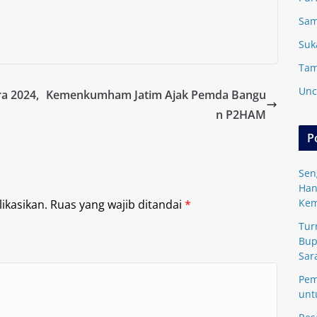
Sam
Suk
Tam
Unc
a 2024,
Kemenkumham Jatim Ajak Pemda Bangu
n P2HAM
P
Sen
Han
Kem
ikasikan.
Ruas yang wajib ditandai
*
Tur
Bup
Sar
Pem
unt