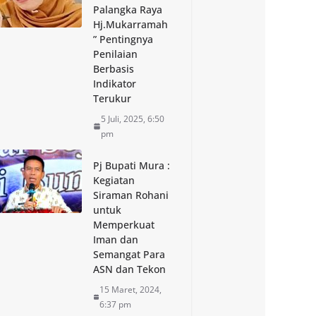
Palangka Raya
Hj.Mukarramah
” Pentingnya
Penilaian
Berbasis
Indikator
Terukur
5 Juli, 2025, 6:50
pm
Pj Bupati Mura :
Kegiatan
Siraman Rohani
untuk
Memperkuat
Iman dan
Semangat Para
ASN dan Tekon
15 Maret, 2024,
6:37 pm