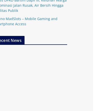
es DPRD Bartim Dapil III, Keluhan Warga
ominasi Jalan Rusak, Air Bersih Hingga
litas Publik
ino MadSlots – Mobile Gaming and
rtphone Access
ecent News