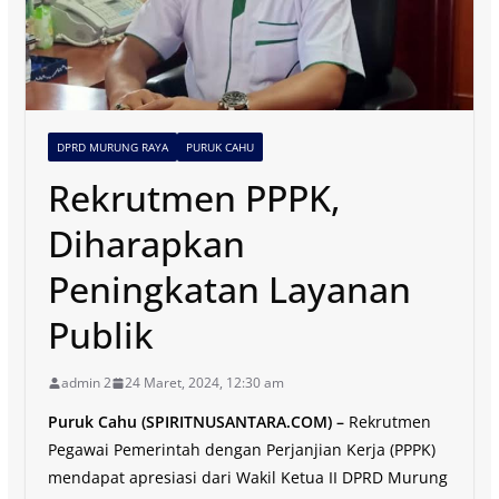
DPRD MURUNG RAYA
PURUK CAHU
Rekrutmen PPPK,
Diharapkan
Peningkatan Layanan
Publik
admin 2
24 Maret, 2024, 12:30 am
Puruk Cahu (SPIRITNUSANTARA.COM) –
Rekrutmen
Pegawai Pemerintah dengan Perjanjian Kerja (PPPK)
mendapat apresiasi dari Wakil Ketua II DPRD Murung