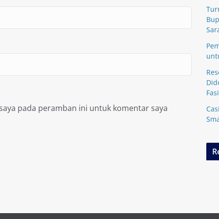
Tur
Bup
Sar
Pem
unt
Res
Did
Fasi
 saya pada peramban ini untuk komentar saya
Cas
Sma
R