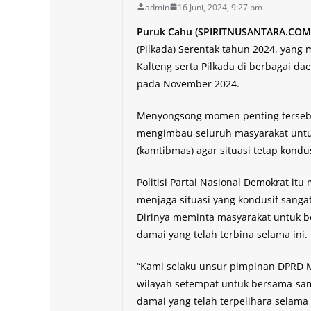
admin
16 Juni, 2024, 9:27 pm
Puruk Cahu (SPIRITNUSANTARA.COM
(Pilkada) Serentak tahun 2024, yan
Kalteng serta Pilkada di berbagai d
pada November 2024.
Menyongsong momen penting tersebut
mengimbau seluruh masyarakat untu
(kamtibmas) agar situasi tetap kond
Politisi Partai Nasional Demokrat i
menjaga situasi yang kondusif sanga
Dirinya meminta masyarakat untuk 
damai yang telah terbina selama ini.
“Kami selaku unsur pimpinan DPRD
wilayah setempat untuk bersama-sam
damai yang telah terpelihara selama i