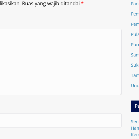
ikasikan.
Ruas yang wajib ditandai
*
Pan
Pem
Pem
Pul
Pur
Sam
Suk
Tam
Unc
P
Sen
Han
Kem