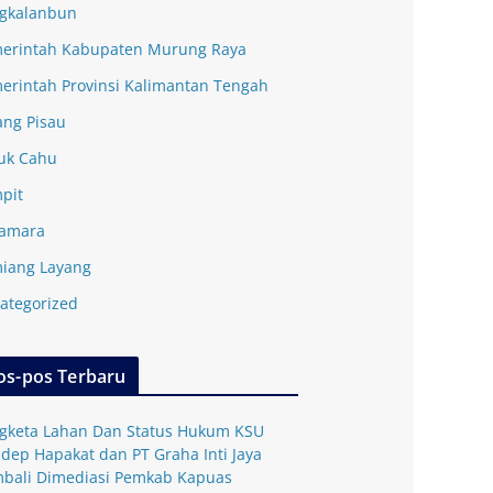
gkalanbun
erintah Kabupaten Murung Raya
erintah Provinsi Kalimantan Tengah
ang Pisau
uk Cahu
pit
amara
iang Layang
ategorized
os-pos Terbaru
gketa Lahan Dan Status Hukum KSU
dep Hapakat dan PT Graha Inti Jaya
bali Dimediasi Pemkab Kapuas