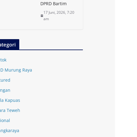
DPRD Bartim
17 Juni, 2026, 7:20
am
ategori
tok
D Murung Raya
tured
ingan
la Kapuas
ra Teweh
ional
angkaraya