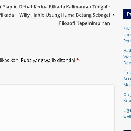
r Siap A
Debat Kedua Pilkada Kalimantan Tengah:
P
Pilkada
Willy-Habib Usung Huma Betang Sebagai
Filosofi Kepemimpinan
Sil
Lur
Pem
Had
Wak
ikasikan.
Ruas yang wajib ditandai
*
Dae
Fre
Acc
Mob
Onl
Kn
7 ge
wel