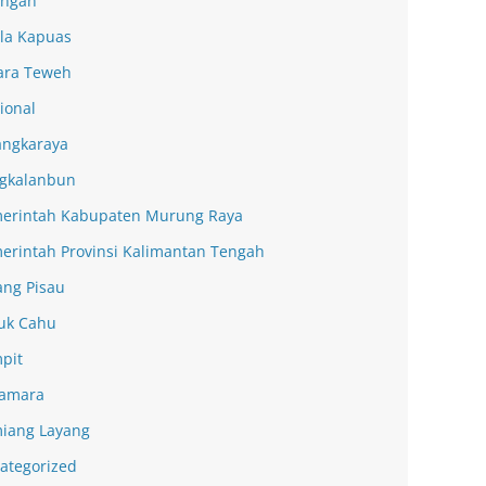
ingan
la Kapuas
ra Teweh
ional
angkaraya
gkalanbun
erintah Kabupaten Murung Raya
erintah Provinsi Kalimantan Tengah
ang Pisau
uk Cahu
pit
amara
iang Layang
ategorized