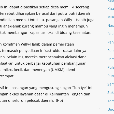
Kat
b ini dapat dipastikan setiap desa memiliki seorang
Kua
 tersebut diharapkan berasal dari putra-putri daerah
Mua
ndidikan medis. Untuk itu, pasangan Willy – Habib juga
Nas
agi anak-anak kurang mampu yang ingin menempuh
ntuk membangun kapasitas lokal di bidang kesehatan.
Pal
Pan
an komitmen Willy-Habib dalam pemerataan
termasuk penyediaan infrastruktur dasar lainnya
Pem
tan. Selain itu, mereka merencanakan alokasi dana
Pem
anfaatkan untuk berbagai kebutuhan pembangunan
Pul
 mikro, kecil, dan menengah (UMKM), demi
Pur
etempat.
Sam
f ini, pasangan yang mengusung slogan “Tuh Iye” ini
Suk
ngan akses layanan dasar di Kalimantan Tengah dan
an di seluruh pelosok daerah. (Hb)
Tam
Unc