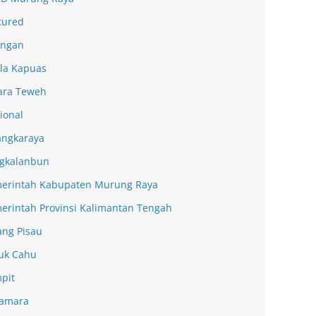
tured
ingan
la Kapuas
ra Teweh
ional
angkaraya
gkalanbun
erintah Kabupaten Murung Raya
erintah Provinsi Kalimantan Tengah
ang Pisau
uk Cahu
pit
amara