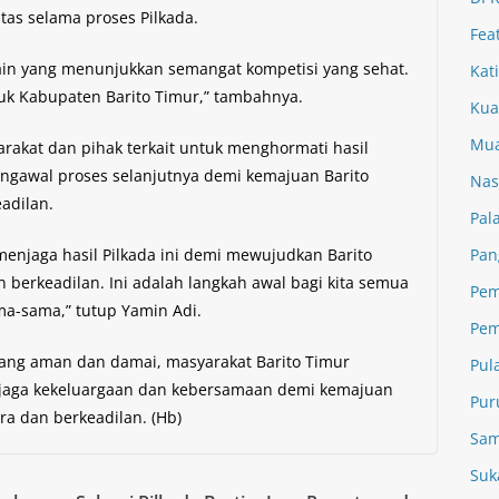
tas selama proses Pilkada.
Fea
lain yang menunjukkan semangat kompetisi yang sehat.
Kat
k Kabupaten Barito Timur,” tambahnya.
Kua
Mua
akat dan pihak terkait untuk menghormati hasil
ngawal proses selanjutnya demi kemajuan Barito
Nas
adilan.
Pal
enjaga hasil Pilkada ini demi mewujudkan Barito
Pan
n berkeadilan. Ini adalah langkah awal bagi kita semua
Pem
a-sama,” tutup Yamin Adi.
Pem
yang aman dan damai, masyarakat Barito Timur
Pul
njaga kekeluargaan dan kebersamaan demi kemajuan
Pur
ra dan berkeadilan. (Hb)
Sam
Suk