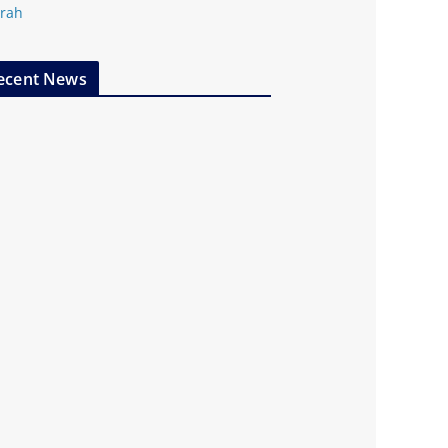
rah
ecent News