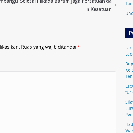
Pembangu
Selesai Pilkada Bartim Jaga Persatuan da
Tam
n Kesatuan
Unc
P
ikasikan.
Ruas yang wajib ditandai
*
Lan
Lep
Bup
Kel
Ten
Cro
für
Sil
Lur
Pem
Had
Wak