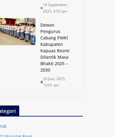
19 September,
2025, 3:52 pm
Dewan
Pengurus
Cabang PWKl
Kabupaten
Kapuas Resmi
Dilantik Masa
Bhakti 2025 –
2030
26 Juni, 2025,
10:01 am
ategori
tok
D Murung Raya