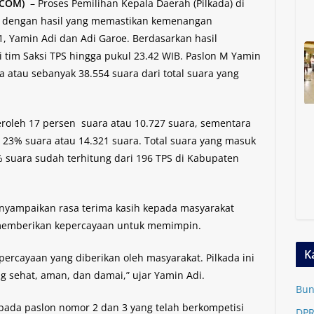
.COM)
– Proses Pemilihan Kepala Daerah (Pilkada) di
ai dengan hasil yang memastikan kemenangan
1, Yamin Adi dan Adi Garoe. Berdasarkan hasil
i tim Saksi TPS hingga pukul 23.42 WIB. Paslon M Yamin
 atau sebanyak 38.554 suara dari total suara yang
oleh 17 persen suara atau 10.727 suara, sementara
23% suara atau 14.321 suara. Total suara yang masuk
 suara sudah terhitung dari 196 TPS di Kabupaten
nyampaikan rasa terima kasih kepada masyarakat
 memberikan kepercayaan untuk memimpin.
K
percayaan yang diberikan oleh masyarakat. Pilkada ini
 sehat, aman, dan damai,” ujar Yamin Adi.
Bun
pada paslon nomor 2 dan 3 yang telah berkompetisi
DPR