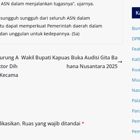
 ASN dalam menjalankan tugasnya”, ujarnya.
K
g sungguh sungguh dari seluruh ASN dalam
 itu dapat memperkuat Pemerintah daerah dalam
Bun
dan unggulan untuk kedepannya. (Sa)
DPR
Fea
urung A
Wakil Bupati Kapuas Buka Audisi Gita Ba
Kat
ktor Dih
hana Nusantara 2025
Kua
– Kecama
Mua
Nas
Pal
Pan
Pem
ikasikan.
Ruas yang wajib ditandai
*
Pem