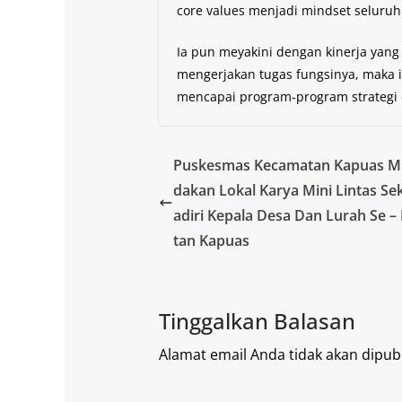
core values menjadi mindset seluruh
Ia pun meyakini dengan kinerja yan
mengerjakan tugas fungsinya, maka
mencapai program-program strategi 
Puskesmas Kecamatan Kapuas M
dakan Lokal Karya Mini Lintas Se
adiri Kepala Desa Dan Lurah Se 
tan Kapuas
Tinggalkan Balasan
Alamat email Anda tidak akan dipubl