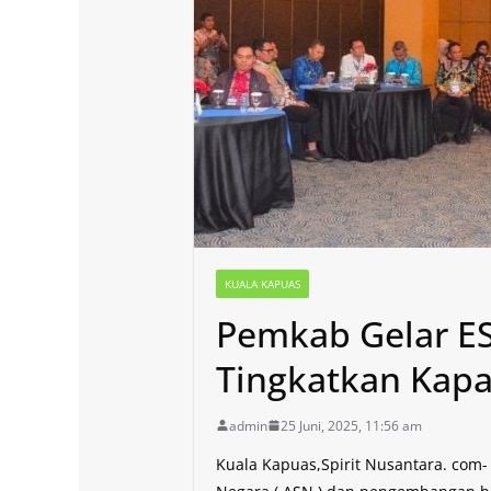
KUALA KAPUAS
Pemkab Gelar E
Tingkatkan Kapa
admin
25 Juni, 2025, 11:56 am
Kuala Kapuas,Spirit Nusantara. com-