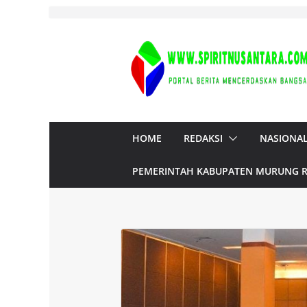
Skip
to
content
HOME
REDAKSI
NASIONA
PEMERINTAH KABUPATEN MURUNG 