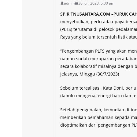
admin
30 Juli, 2023, 5:00 am
SPIRITNUSANTARA.COM –PURUK CA
menyebutkan, perlu ada upaya bers
(PLTS) terutama di pelosok pedalam
Raya yang belum tersentuh listik ata
“Pengembangan PLTS yang akan mengh
namun sudah merupakan peradaban. 
secara kolaboratif misalnya dengan 
Jelasnya, Minggu (30/7/2023)
Sebelum terealisasi, Kata Doni, per
dahulu mengenai energi baru dan ter
Setelah pengenalan, kemudian ditind
memberikan pemahaman kepada masy
dioptimalkan dari pengembangan PLT