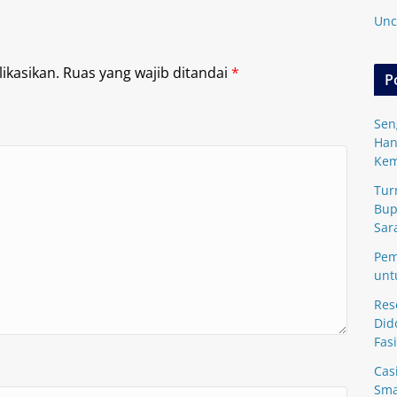
Unc
ikasikan.
Ruas yang wajib ditandai
*
P
Sen
Han
Kem
Tur
Bup
Sar
Pem
unt
Res
Did
Fasi
Cas
Sma