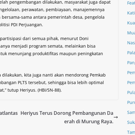
etelah pengembangan dilakukan, masyarakat juga dapat
Fea
i pengelolaan, perawatan, pembiayaan, manajemennya
Kat
an bersama-sama antara pemerintah desa, pengelola
Kua
itisi PDI Perjuangan.
Mua
artisipasi dari semua pihak, menurut Doni
Nas
anya menjadi program semata, melainkan bisa
Pal
ntuk menunjang produktifitas maupun peningkatan
Pan
Pem
a dilakukan, kita juga nanti akan mendorong Pemkab
ngan PLTS tersebut, sehingga bisa lebih optimal
Pem
,” tutup Heriyus. (HBI/SN-88).
Pul
Pur
Sam
atlantas
Heriyus Terus Dorong Pembangunan Da
erah di Murung Raya.
Suk
Tam