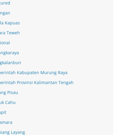
tured
ingan
la Kapuas
ra Teweh
ional
angkaraya
gkalanbun
erintah Kabupaten Murung Raya
erintah Provinsi Kalimantan Tengah
ang Pisau
uk Cahu
pit
amara
iang Layang