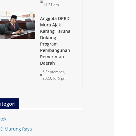
11:21 am
Anggota DPRD
Mura Ajak
Karang Taruna
Dukung
Program
Pembangunan
Pemerintah
Daerah
6 September,
2023, 6:15 pm
ategori
tok
D Murung Raya