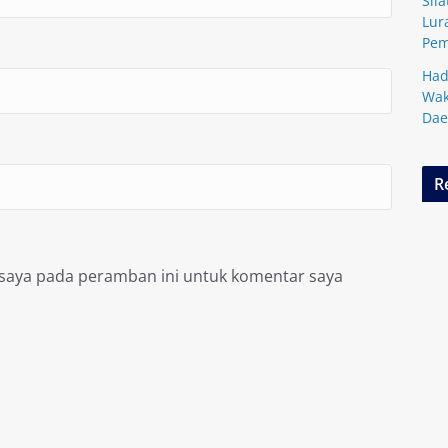
Sil
Lur
Pem
Had
Wak
Dae
R
 saya pada peramban ini untuk komentar saya