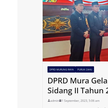
DPRD MURUNG RAYA
PURUK CAHU
DPRD Mura Gelar
Sidang II Tahun 
admin
1 September, 2023, 5:06 am