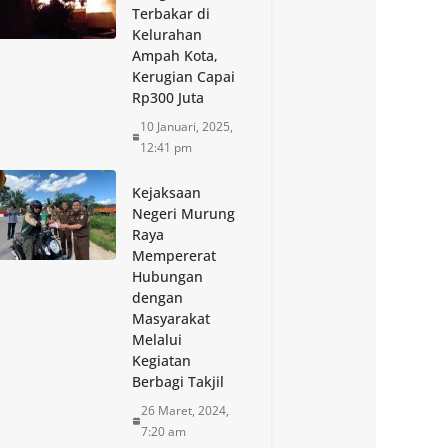
Terbakar di
Kelurahan
Ampah Kota,
Kerugian Capai
Rp300 Juta
10 Januari, 2025,
12:41 pm
Kejaksaan
Negeri Murung
Raya
Mempererat
Hubungan
dengan
Masyarakat
Melalui
Kegiatan
Berbagi Takjil
26 Maret, 2024,
7:20 am