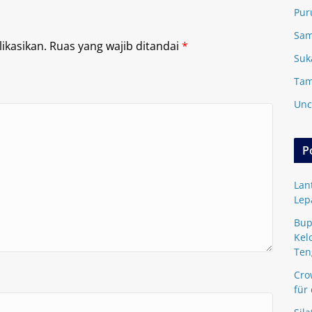
Pur
Sam
ikasikan.
Ruas yang wajib ditandai
*
Suk
Tam
Unc
P
Lan
Lep
Bup
Kel
Ten
Cro
für