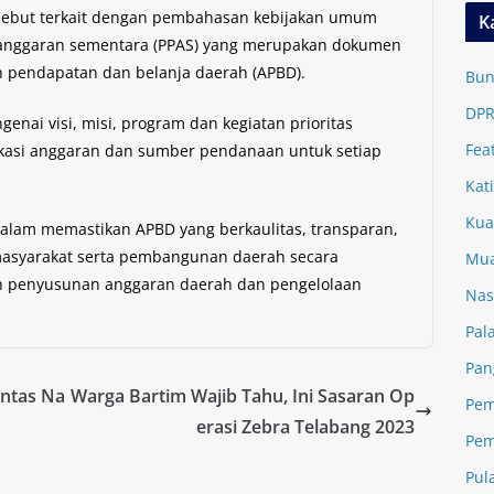
rsebut terkait dengan pembahasan kebijakan umum
K
n anggaran sementara (PPAS) yang merupakan dokumen
 pendapatan dan belanja daerah (APBD).
Bun
DPR
ai visi, misi, program dan kegiatan prioritas
Fea
okasi anggaran dan sumber pendanaan untuk setiap
Kat
Kua
lam memastikan APBD yang berkaulitas, transparan,
masyarakat serta pembangunan daerah secara
Mua
n penyusunan anggaran daerah dan pengelolaan
Nas
Pal
Pan
antas Na
Warga Bartim Wajib Tahu, Ini Sasaran Op
Pem
erasi Zebra Telabang 2023
Pem
Pul