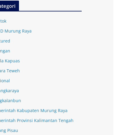
ategori
tok
D Murung Raya
tured
ingan
la Kapuas
ra Teweh
ional
angkaraya
gkalanbun
erintah Kabupaten Murung Raya
erintah Provinsi Kalimantan Tengah
ang Pisau