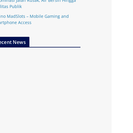
ominasi Jalan Rusak, Air Bersih Hingga
litas Publik
ino MadSlots – Mobile Gaming and
rtphone Access
ecent News