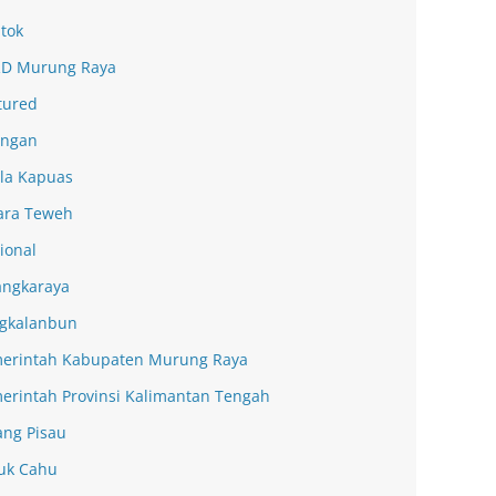
tok
D Murung Raya
tured
ingan
la Kapuas
ra Teweh
ional
angkaraya
gkalanbun
erintah Kabupaten Murung Raya
erintah Provinsi Kalimantan Tengah
ang Pisau
uk Cahu