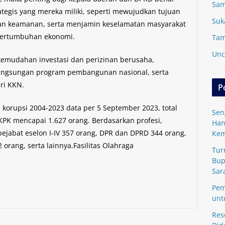
Sam
egis yang mereka miliki, seperti mewujudkan tujuan
Suk
 dan keamanan, serta menjamin keselamatan masyarakat
pertumbuhan ekonomi.
Tam
Unc
 kemudahan investasi dan perizinan berusaha,
angsungan program pembangunan nasional, serta
ri KKN.
P
na korupsi 2004-2023 data per 5 September 2023, total
Sen
 KPK mencapai 1.627 orang. Berdasarkan profesi,
Han
pejabat eselon I-IV 357 orang, DPR dan DPRD 344 orang,
Kem
2 orang, serta lainnya.Fasilitas Olahraga
Tur
Bup
Sar
Pem
unt
Res