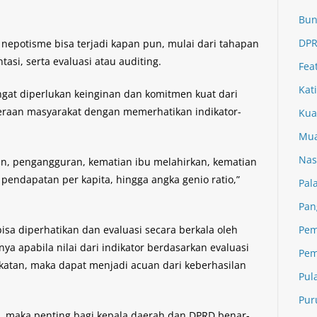
Bun
DPR
nepotisme bisa terjadi kapan pun, mulai dari tahapan
si, serta evaluasi atau auditing.
Fea
Kat
ngat diperlukan keinginan dan komitmen kuat dari
eraan masyarakat dengan memerhatikan indikator-
Kua
Mua
Nas
inan, pengangguran, kematian ibu melahirkan, kematian
endapatan per kapita, hingga angka genio ratio,”
Pal
Pan
bisa diperhatikan dan evaluasi secara berkala oleh
Pem
ya apabila nilai dari indikator berdasarkan evaluasi
Pem
atan, maka dapat menjadi acuan dari keberhasilan
Pul
Pur
 maka penting bagi kepala daerah dan DPRD benar-