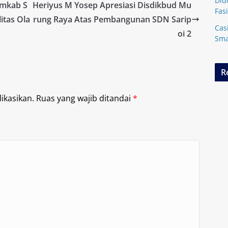
Did
emkab S
Heriyus M Yosep Apresiasi Disdikbud Mu
Fasi
litas Ola
rung Raya Atas Pembangunan SDN Sarip
Cas
oi 2
Sma
R
ikasikan.
Ruas yang wajib ditandai
*