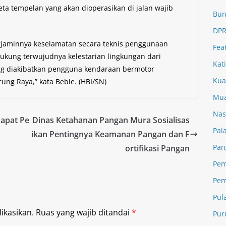
ta tempelan yang akan dioperasikan di jalan wajib
Bun
DPR
rjaminnya keselamatan secara teknis penggunaan
Fea
kung terwujudnya kelestarian lingkungan dari
Kat
g diakibatkan pengguna kendaraan bermotor
Kua
ng Raya,” kata Bebie. (HBI/SN)
Mua
Nas
apat Pe
Dinas Ketahanan Pangan Mura Sosialisas
Pal
ikan Pentingnya Keamanan Pangan dan F
Pan
ortifikasi Pangan
Pem
Pem
Pul
ikasikan.
Ruas yang wajib ditandai
*
Pur