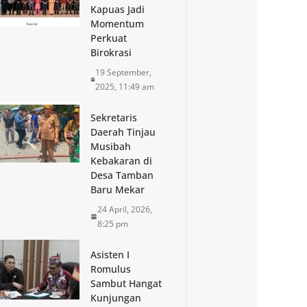
Kapuas Jadi
Momentum
Perkuat
Birokrasi
19 September,
2025, 11:49 am
Sekretaris
Daerah Tinjau
Musibah
Kebakaran di
Desa Tamban
Baru Mekar
24 April, 2026,
8:25 pm
Asisten I
Romulus
Sambut Hangat
Kunjungan