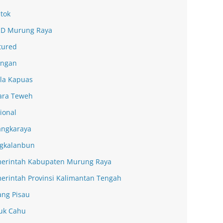
tok
D Murung Raya
tured
ingan
la Kapuas
ra Teweh
ional
angkaraya
gkalanbun
erintah Kabupaten Murung Raya
erintah Provinsi Kalimantan Tengah
ang Pisau
uk Cahu