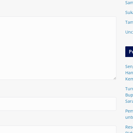
Sam
Suk
Tam
Unc
P
Sen
Han
Kem
Tur
Bup
Sar
Pem
unt
Res