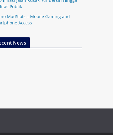
ominasi Jalan Rusak, Air Bersih Hingga
litas Publik
ino MadSlots – Mobile Gaming and
rtphone Access
ecent News