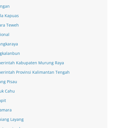
ingan
la Kapuas
ra Teweh
ional
angkaraya
gkalanbun
erintah Kabupaten Murung Raya
erintah Provinsi Kalimantan Tengah
ang Pisau
uk Cahu
pit
amara
iang Layang