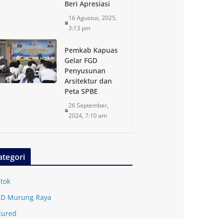
Beri Apresiasi
16 Agustus, 2025,
3:13 pm
Pemkab Kapuas
Gelar FGD
Penyusunan
Arsitektur dan
Peta SPBE
26 September,
2024, 7:10 am
ategori
tok
D Murung Raya
tured