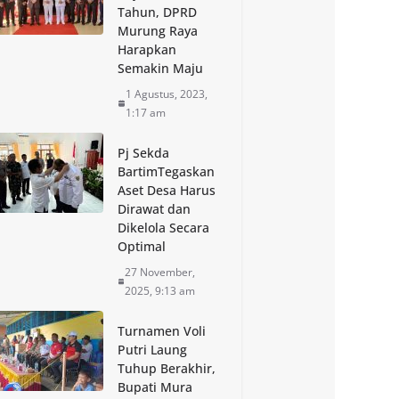
Tahun, DPRD
Murung Raya
Harapkan
Semakin Maju
1 Agustus, 2023,
1:17 am
Pj Sekda
BartimTegaskan
Aset Desa Harus
Dirawat dan
Dikelola Secara
Optimal
27 November,
2025, 9:13 am
Turnamen Voli
Putri Laung
Tuhup Berakhir,
Bupati Mura