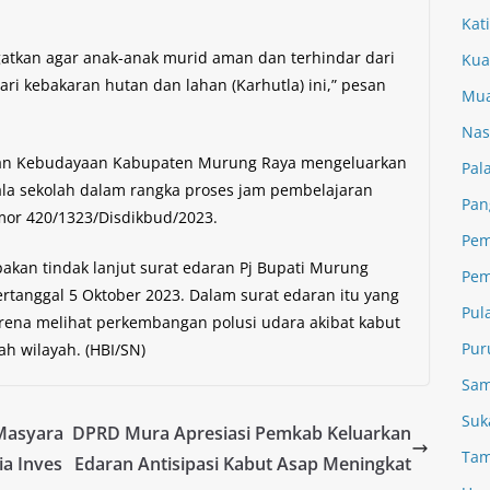
Kat
gatkan agar anak-anak murid aman dan terhindar dari
Kua
ri kebakaran hutan dan lahan (Karhutla) ini,” pesan
Mua
Nas
 dan Kebudayaan Kabupaten Murung Raya mengeluarkan
Pal
la sekolah dalam rangka proses jam pembelajaran
Pan
mor 420/1323/Disdikbud/2023.
Pem
pakan tindak lanjut surat edaran Pj Bupati Murung
Pem
tanggal 5 Oktober 2023. Dalam surat edaran itu yang
Pul
ena melihat perkembangan polusi udara akibat kabut
Pur
h wilayah. (HBI/SN)
Sam
Suk
 Masyara
DPRD Mura Apresiasi Pemkab Keluarkan
Tam
a Inves
Edaran Antisipasi Kabut Asap Meningkat