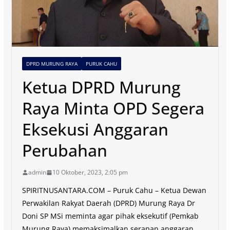
DPRD MURUNG RAYA
PURUK CAHU
Ketua DPRD Murung
Raya Minta OPD Segera
Eksekusi Anggaran
Perubahan
admin
10 Oktober, 2023, 2:05 pm
SPIRITNUSANTARA.COM – Puruk Cahu – Ketua Dewan
Perwakilan Rakyat Daerah (DPRD) Murung Raya Dr
Doni SP MSi meminta agar pihak eksekutif (Pemkab
Murung Raya) memaksimalkan serapan anggaran