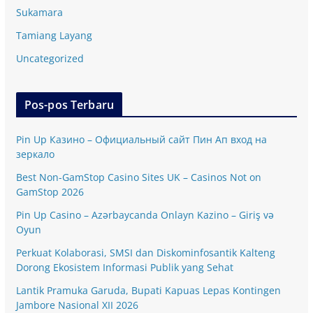
Sukamara
Tamiang Layang
Uncategorized
Pos-pos Terbaru
Pin Up Казино – Официальный сайт Пин Ап вход на
зеркало
Best Non-GamStop Casino Sites UK – Casinos Not on
GamStop 2026
Pin Up Casino – Azərbaycanda Onlayn Kazino – Giriş və
Oyun
Perkuat Kolaborasi, SMSI dan Diskominfosantik Kalteng
Dorong Ekosistem Informasi Publik yang Sehat
Lantik Pramuka Garuda, Bupati Kapuas Lepas Kontingen
Jambore Nasional XII 2026