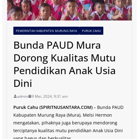
PEMERINTAH KABUPATEN MURUNG RAYA
PURUK CAHU
Bunda PAUD Mura
Dorong Kualitas Mutu
Pendidikan Anak Usia
Dini
admin
9 Mei, 2024, 9:31 am
Puruk Cahu (SPIRITNUSANTARA.COM)
– Bunda PAUD
Kabupaten Murung Raya (Mura), Melsi Hermon
mengatakan, pihaknya juga berupaya mendorong
terciptanya kualitas mutu pendidikan Anak Usia Dini
yang bagus dan berkualitas.