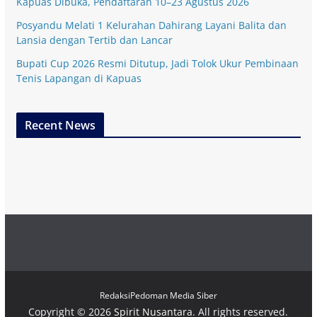
Kapuas Dibuka, Pendaftaran 10–23 Agustus 2026
Posyandu Melati 1 Kelurahan Dahirang Layani Balita dan
Lansia dengan Tertib dan Lancar
Bupati Cup 2026 Resmi Ditutup, Jadi Tolok Ukur Pembinaan
Tenis Lapangan di Kapuas
Recent News
Redaksi
Pedoman Media Siber
Copyright © 2026
Spirit Nusantara
. All rights reserved.