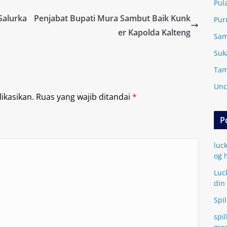
Pul
Salurka
Penjabat Bupati Mura Sambut Baik Kunk
Pur
er Kapolda Kalteng
Sam
Suk
Tam
Unc
ikasikan.
Ruas yang wajib ditandai
*
P
luc
og 
Luc
din
Spi
spi