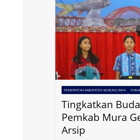
PEMERINTAH KABUPATEN MURUNG RAYA
PURU
Tingkatkan Bud
Pemkab Mura Gela
Arsip