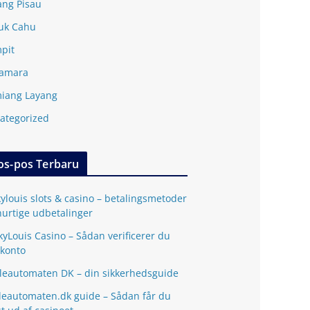
ang Pisau
uk Cahu
pit
amara
iang Layang
ategorized
os-pos Terbaru
kylouis slots & casino – betalingsmetoder
hurtige udbetalinger
kyLouis Casino – Sådan verificerer du
 konto
lleautomaten DK – din sikkerhedsguide
lleautomaten.dk guide – Sådan får du