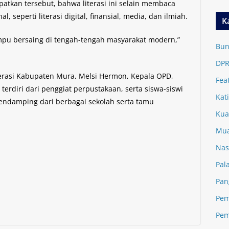
patkan tersebut, bahwa literasi ini selain membaca
 seperti literasi digital, finansial, media, dan ilmiah.
K
pu bersaing di tengah-tengah masyarakat modern,”
Bun
DPR
Literasi Kabupaten Mura, Melsi Hermon, Kepala OPD,
Fea
terdiri dari penggiat perpustakaan, serta siswa-siswi
Kat
endamping dari berbagai sekolah serta tamu
Kua
Mua
Nas
Pal
Pan
Pem
Pem