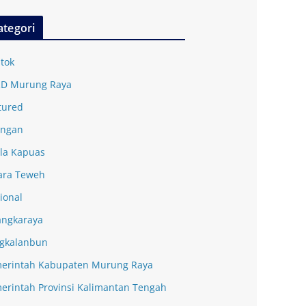
ategori
tok
D Murung Raya
tured
ingan
la Kapuas
ra Teweh
ional
angkaraya
gkalanbun
erintah Kabupaten Murung Raya
erintah Provinsi Kalimantan Tengah