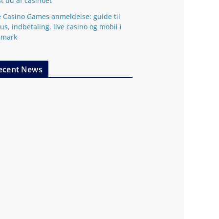
t ud af casinoet
 Casino Games anmeldelse: guide til
us, indbetaling, live casino og mobil i
nmark
ecent News