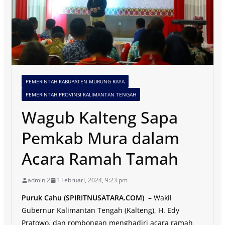
PEMERINTAH KABUPATEN MURUNG RAYA
PEMERINTAH PROVINSI KALIMANTAN TENGAH
Wagub Kalteng Sapa
Pemkab Mura dalam
Acara Ramah Tamah
admin 2
1 Februari, 2024, 9:23 pm
Puruk Cahu (SPIRITNUSATARA.COM) –
Wakil
Gubernur Kalimantan Tengah (Kalteng), H. Edy
Pratowo, dan rombongan menghadiri acara ramah