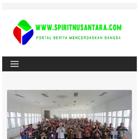
Skip
to
content