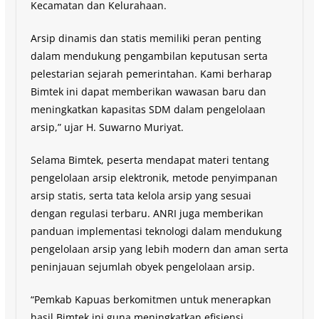
Kecamatan dan Kelurahaan.
Arsip dinamis dan statis memiliki peran penting
dalam mendukung pengambilan keputusan serta
pelestarian sejarah pemerintahan. Kami berharap
Bimtek ini dapat memberikan wawasan baru dan
meningkatkan kapasitas SDM dalam pengelolaan
arsip,” ujar H. Suwarno Muriyat.
Selama Bimtek, peserta mendapat materi tentang
pengelolaan arsip elektronik, metode penyimpanan
arsip statis, serta tata kelola arsip yang sesuai
dengan regulasi terbaru. ANRI juga memberikan
panduan implementasi teknologi dalam mendukung
pengelolaan arsip yang lebih modern dan aman serta
peninjauan sejumlah obyek pengelolaan arsip.
“Pemkab Kapuas berkomitmen untuk menerapkan
hasil Bimtek ini guna meningkatkan efisiensi