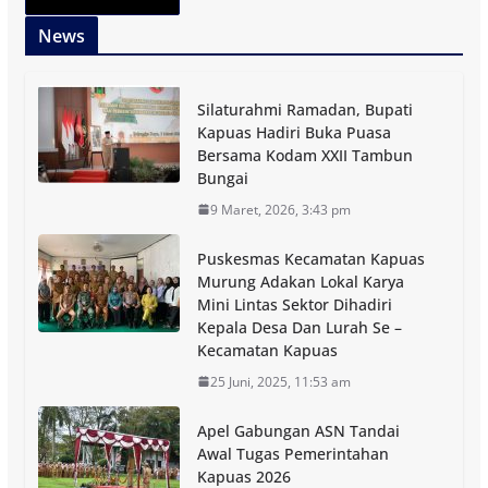
News
Silaturahmi Ramadan, Bupati
Kapuas Hadiri Buka Puasa
Bersama Kodam XXII Tambun
Bungai
9 Maret, 2026, 3:43 pm
Puskesmas Kecamatan Kapuas
Murung Adakan Lokal Karya
Mini Lintas Sektor Dihadiri
Kepala Desa Dan Lurah Se –
Kecamatan Kapuas
25 Juni, 2025, 11:53 am
Apel Gabungan ASN Tandai
Awal Tugas Pemerintahan
Kapuas 2026