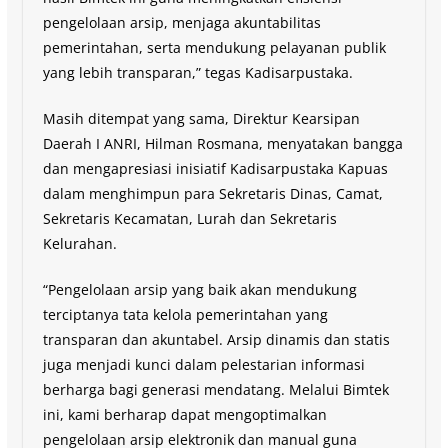
pengelolaan arsip, menjaga akuntabilitas
pemerintahan, serta mendukung pelayanan publik
yang lebih transparan,” tegas Kadisarpustaka.
Masih ditempat yang sama, Direktur Kearsipan
Daerah I ANRI, Hilman Rosmana, menyatakan bangga
dan mengapresiasi inisiatif Kadisarpustaka Kapuas
dalam menghimpun para Sekretaris Dinas, Camat,
Sekretaris Kecamatan, Lurah dan Sekretaris
Kelurahan.
“Pengelolaan arsip yang baik akan mendukung
terciptanya tata kelola pemerintahan yang
transparan dan akuntabel. Arsip dinamis dan statis
juga menjadi kunci dalam pelestarian informasi
berharga bagi generasi mendatang. Melalui Bimtek
ini, kami berharap dapat mengoptimalkan
pengelolaan arsip elektronik dan manual guna