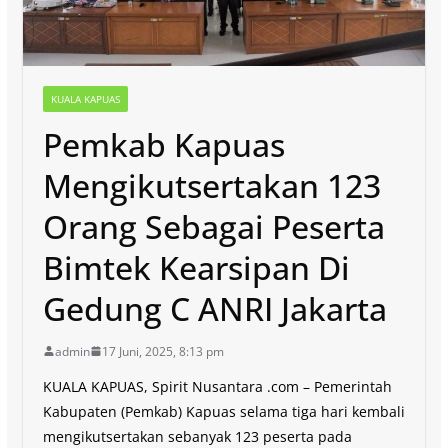
KUALA KAPUAS
Pemkab Kapuas
Mengikutsertakan 123
Orang Sebagai Peserta
Bimtek Kearsipan Di
Gedung C ANRI Jakarta
admin
17 Juni, 2025, 8:13 pm
KUALA KAPUAS, Spirit Nusantara .com – Pemerintah
Kabupaten (Pemkab) Kapuas selama tiga hari kembali
mengikutsertakan sebanyak 123 peserta pada