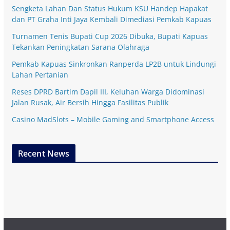
Sengketa Lahan Dan Status Hukum KSU Handep Hapakat
dan PT Graha Inti Jaya Kembali Dimediasi Pemkab Kapuas
Turnamen Tenis Bupati Cup 2026 Dibuka, Bupati Kapuas
Tekankan Peningkatan Sarana Olahraga
Pemkab Kapuas Sinkronkan Ranperda LP2B untuk Lindungi
Lahan Pertanian
Reses DPRD Bartim Dapil III, Keluhan Warga Didominasi
Jalan Rusak, Air Bersih Hingga Fasilitas Publik
Casino MadSlots – Mobile Gaming and Smartphone Access
Recent News