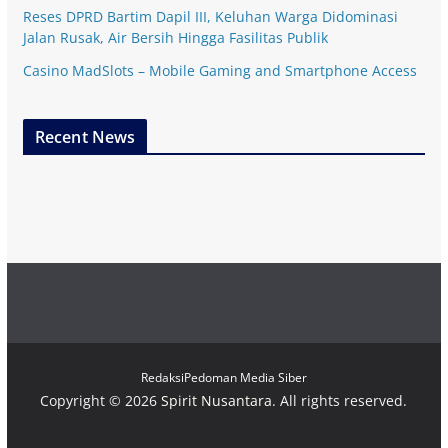
Reses DPRD Bartim Dapil III, Keluhan Warga Didominasi
Jalan Rusak, Air Bersih Hingga Fasilitas Publik
Casino MadSlots – Mobile Gaming and Smartphone Access
Recent News
Redaksi
Pedoman Media Siber
Copyright © 2026
Spirit Nusantara
. All rights reserved.