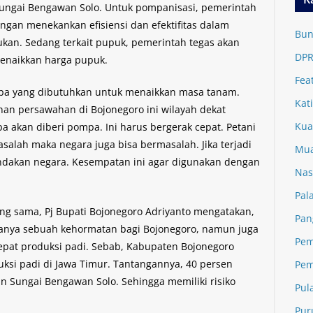
ungai Bengawan Solo. Untuk pompanisasi, pemerintah
ngan menekankan efisiensi dan efektifitas dalam
Bun
kan. Sedang terkait pupuk, pemerintah tegas akan
DPR
enaikkan harga pupuk.
Fea
mpa yang dibutuhkan untuk menaikkan masa tanam.
Kat
ahan persawahan di Bojonegoro ini wilayah dekat
Kua
a akan diberi pompa. Ini harus bergerak cepat. Petani
salah maka negara juga bisa bermasalah. Jika terjadi
Mua
ndakan negara. Kesempatan ini agar digunakan dengan
Nas
Pal
ng sama, Pj Bupati Bojonegoro Adriyanto mengatakan,
Pan
hanya sebuah kehormatan bagi Bojonegoro, namun juga
Pem
pat produksi padi. Sebab, Kabupaten Bojonegoro
uksi padi di Jawa Timur. Tantangannya, 40 persen
Pem
 Sungai Bengawan Solo. Sehingga memiliki risiko
Pul
Pur