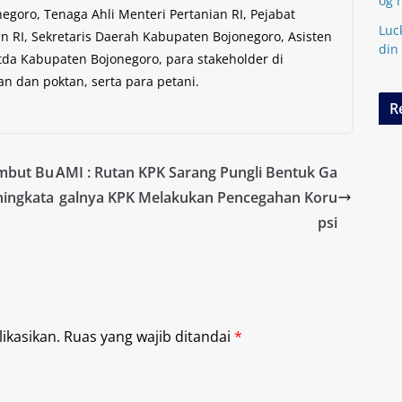
og 
egoro, Tenaga Ahli Menteri Pertanian RI, Pejabat
Luc
an RI, Sekretaris Daerah Kabupaten Bojonegoro, Asisten
din
a Kabupaten Bojonegoro, para stakeholder di
an dan poktan, serta para petani.
R
mbut Bu
AMI : Rutan KPK Sarang Pungli Bentuk Ga
ningkata
galnya KPK Melakukan Pencegahan Koru
psi
ikasikan.
Ruas yang wajib ditandai
*