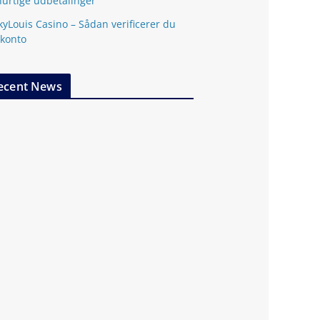
hurtige udbetalinger
kyLouis Casino – Sådan verificerer du
 konto
ecent News