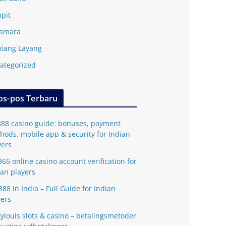
pit
amara
iang Layang
ategorized
os-pos Terbaru
888 casino guide: bonuses, payment
hods, mobile app & security for Indian
yers
365 online casino account verification for
ian players
888 in India – Full Guide for Indian
yers
kylouis slots & casino – betalingsmetoder