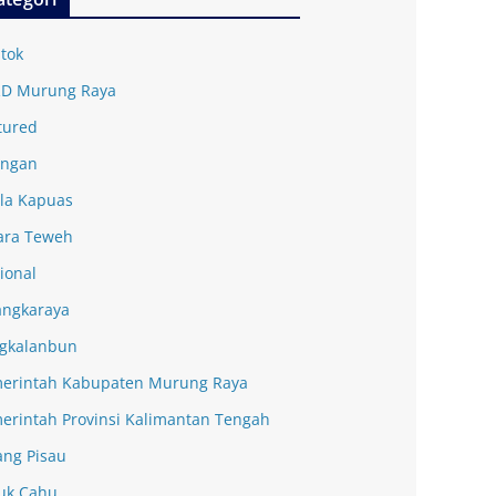
tok
D Murung Raya
tured
ingan
la Kapuas
ra Teweh
ional
angkaraya
gkalanbun
erintah Kabupaten Murung Raya
erintah Provinsi Kalimantan Tengah
ang Pisau
uk Cahu