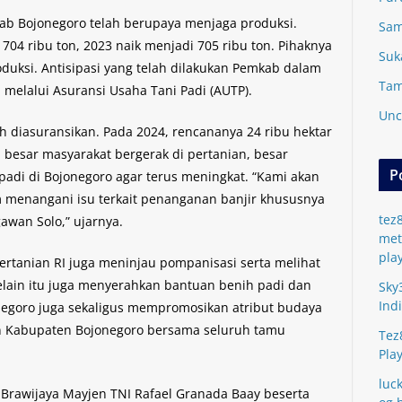
ab Bojonegoro telah berupaya menjaga produksi.
Sam
704 ribu ton, 2023 naik menjadi 705 ribu ton. Pihaknya
Suk
uksi. Antisipasi yang telah dilakukan Pemkab dalam
Tam
 melalui Asuransi Usaha Tani Padi (AUTP).
Unc
lah diasuransikan. Pada 2024, rencananya 24 ribu hektar
 besar masyarakat bergerak di pertanian, besar
P
adi di Bojonegoro agar terus meningkat. “Kami akan
 menangani isu terkait penanganan banjir khususnya
tez
awan Solo,” ujarnya.
met
pla
Pertanian RI juga meninjau pompanisasi serta melihat
lain itu juga menyerahkan bantuan benih padi dan
Sky
Ind
egoro juga sekaligus mempromosikan atribut budaya
 Kabupaten Bojonegoro bersama seluruh tamu
Tez
Pla
luc
 Brawijaya Mayjen TNI Rafael Granada Baay beserta