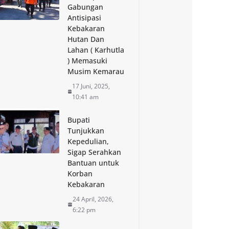
Gabungan
Antisipasi
Kebakaran
Hutan Dan
Lahan ( Karhutla
) Memasuki
Musim Kemarau
17 Juni, 2025,
10:41 am
Bupati
Tunjukkan
Kepedulian,
Sigap Serahkan
Bantuan untuk
Korban
Kebakaran
24 April, 2026,
6:22 pm