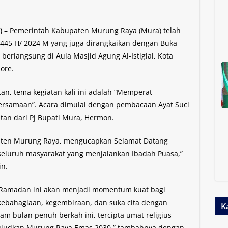
 –
Pemerintah Kabupaten Murung Raya (Mura) telah
445 H/ 2024 M yang juga dirangkaikan dengan Buka
 berlangsung di Aula Masjid Agung Al-Istiglal, Kota
ore.
n, tema kegiatan kali ini adalah “Memperat
rsamaan”. Acara dimulai dengan pembacaan Ayat Suci
tan dari Pj Bupati Mura, Hermon.
aten Murung Raya, mengucapkan Selamat Datang
eluruh masyarakat yang menjalankan Ibadah Puasa,”
in.
Ramadan ini akan menjadi momentum kuat bagi
ebahagiaan, kegembiraan, dan suka cita dengan
K
m bulan penuh berkah ini, tercipta umat religius
dkan Murung Raya Emas 2030,” tambahnya dengan