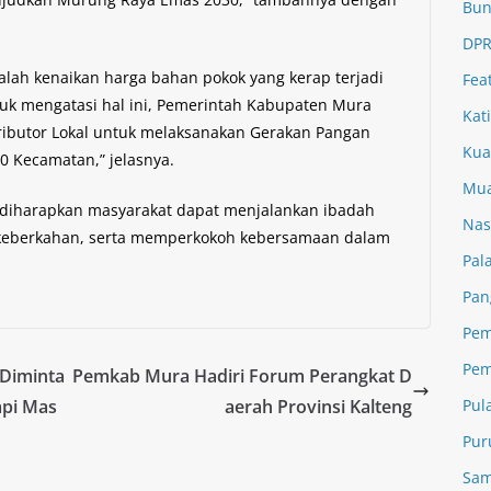
Bun
DPR
ah kenaikan harga bahan pokok yang kerap terjadi
Fea
uk mengatasi hal ini, Pemerintah Kabupaten Mura
Kat
ributor Lokal untuk melaksanakan Gerakan Pangan
Kua
0 Kecamatan,” jelasnya.
Mua
, diharapkan masyarakat dapat menjalankan ibadah
Nas
keberkahan, serta memperkokoh kebersamaan dalam
Pal
Pan
Pem
Pem
Diminta
Pemkab Mura Hadiri Forum Perangkat D
Pul
api Mas
aerah Provinsi Kalteng
Pur
Sam