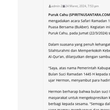
admin 2
24 Maret, 2024, 7:53 pm
Puruk Cahu (SPIRITNUSANTARA.COM)
mengadakan acara Safari Ramadan 1
Puasa Bersama (Bukber). Kegiatan ini
Puruk Cahu, pada Jumat (22/3/2024) s
Dalam suasana yang penuh kehangata
Silahturahmi dan Memperkokoh Kebe
Al-Qur’an, dilanjutkan dengan sambu
“Saya, atas nama Pemerintah Kabup
Bulan Suci Ramadan 1445 H kepada s
ujar Hermon, menyambut para hadir
Hermon berharap bahwa bulan suci 
masyarakat untuk mengekspresikan k
berbagi kepada sesama. “Semoga dala
yang mampu membangun dan mewuju