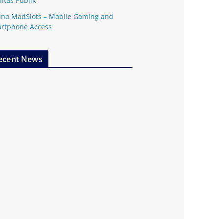
litas Publik
ino MadSlots – Mobile Gaming and
rtphone Access
ecent News