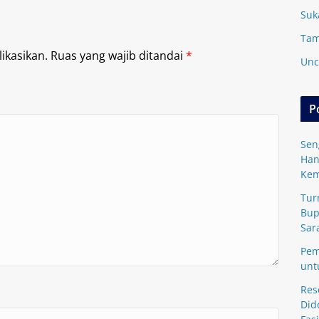
Suk
Tam
ikasikan.
Ruas yang wajib ditandai
*
Unc
P
Sen
Han
Kem
Tur
Bup
Sar
Pem
unt
Res
Did