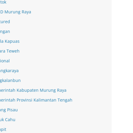
tok
D Murung Raya
tured
ingan
la Kapuas
ra Teweh
ional
angkaraya
gkalanbun
erintah Kabupaten Murung Raya
erintah Provinsi Kalimantan Tengah
ang Pisau
uk Cahu
pit