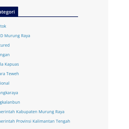
ategori
tok
D Murung Raya
tured
ingan
la Kapuas
ra Teweh
ional
angkaraya
gkalanbun
erintah Kabupaten Murung Raya
erintah Provinsi Kalimantan Tengah