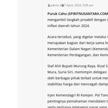
admin 2
7 April, 2024, 5:06 am
Puruk Cahu (SPIRITNUSANTARA.COM)
mengambil langkah proaktif dengan 
inflasi daerah tahun 2024.
Acara tersebut, yang digelar melalui 
merupakan bagian dari kerja sama lin
Kementerian Dalam Negeri (Kemenda
Kementerian Perdagangan, dan Kemen
Staf Ahli Bupati Murung Raya, Rizal
Mura, Suria Siri, memimpin delegasi
oleh berbagai pihak terkait untuk m
stabilitas harga dan mencegah damp
Irjen Kemendagri RI Komjen. Pol To
pentingnya pemahaman mendalam te
serta perlunya intervensi pasar yang 