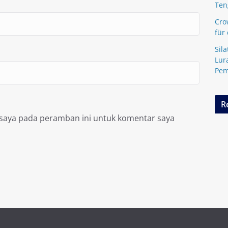
Ten
Cro
für
Sil
Lur
Pem
R
 saya pada peramban ini untuk komentar saya