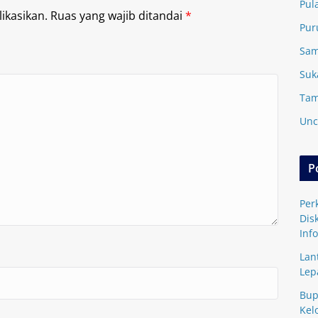
Pul
ikasikan.
Ruas yang wajib ditandai
*
Pur
Sam
Suk
Tam
Unc
P
Per
Dis
Inf
Lan
Lep
Bup
Kel