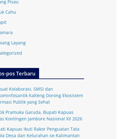
ang Pisau
uk Cahu
pit
amara
iang Layang
ategorized
os-pos Terbaru
kuat Kolaborasi, SMSI dan
kominfosantik Kalteng Dorong Ekosistem
ormasi Publik yang Sehat
tik Pramuka Garuda, Bupati Kapuas
as Kontingen Jambore Nasional XII 2026
ati Kapuas Ikuti Rakor Penguatan Tata
ola Desa dan Kelurahan se-Kalimantan