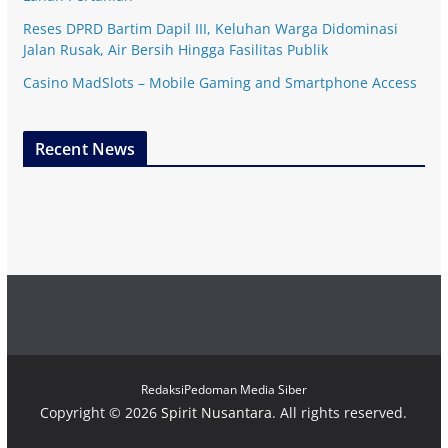
Reses DPRD Bartim Dapil III, Keluhan Warga Didominasi
Jalan Rusak, Air Bersih Hingga Fasilitas Publik
Casino MadSlots – Mobile Gaming and Smartphone Access
Recent News
Redaksi
Pedoman Media Siber
Copyright © 2026
Spirit Nusantara
. All rights reserved.