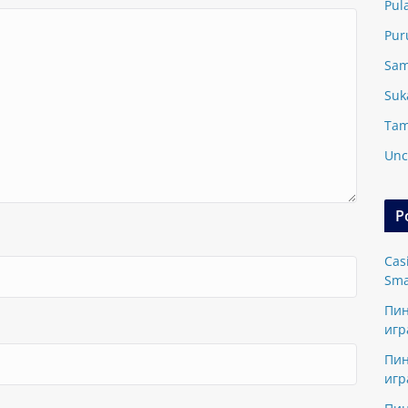
Pul
Pur
Sam
Suk
Tam
Unc
P
Cas
Sma
Пин
игр
Пин
игр