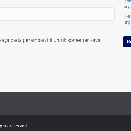
Пин
игр
Пин
игр
 saya pada peramban ini untuk komentar saya
R
rights reserved.