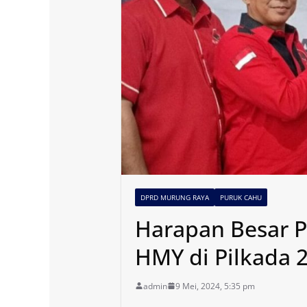
DPRD MURUNG RAYA
PURUK CAHU
Harapan Besar P
HMY di Pilkada 
admin
9 Mei, 2024, 5:35 pm