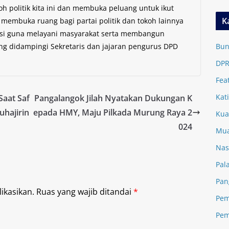
h politik kita ini dan membuka peluang untuk ikut
K
 membuka ruang bagi partai politik dan tokoh lainnya
isi guna melayani masyarakat serta membangun
ang didampingi Sekretaris dan jajaran pengurus DPD
Bun
DPR
Fea
Kat
Saat Saf
Pangalangok Jilah Nyatakan Dukungan K
uhajirin
epada HMY, Maju Pilkada Murung Raya 2
Kua
024
Mua
Nas
Pal
Pan
ikasikan.
Ruas yang wajib ditandai
*
Pem
Pem