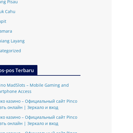
ang Pisau
uk Cahu
pit
amara
iang Layang
ategorized
os-pos Terbaru
ino MadSlots – Mobile Gaming and
rtphone Access
ко казино – Официальный сайт Pinco
ать онлайн | Зеркало и вход
ко казино – Официальный сайт Pinco
ать онлайн | Зеркало и вход