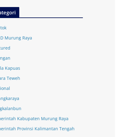
ategori
tok
D Murung Raya
tured
ingan
la Kapuas
ra Teweh
ional
angkaraya
gkalanbun
erintah Kabupaten Murung Raya
erintah Provinsi Kalimantan Tengah