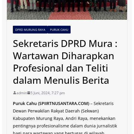
DPRD MURUNG RAYA
PURUK CAHU
Sekretaris DPRD Mura :
Wartawan Diharapkan
Profesional dan Teliti
dalam Menulis Berita
admin
5 Juni, 2024, 7:27 pm
Puruk Cahu (SPIIRTNUSANTARA.COM)
– Sekretaris
Dewan Perwakilan Rakyat Daerah (Sekwan)
Kabupaten Murung Raya, Andri Raya, menekankan
pentingnya profesionalisme dalam dunia jurnalistik
bagi para wartawan yang bertugas di wilayah