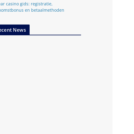
ar casino gids: registratie,
komstbonus en betaalmethoden
ecent News