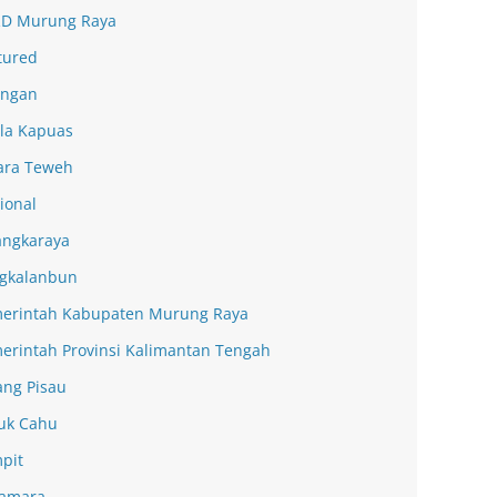
D Murung Raya
tured
ingan
la Kapuas
ra Teweh
ional
angkaraya
gkalanbun
erintah Kabupaten Murung Raya
erintah Provinsi Kalimantan Tengah
ang Pisau
uk Cahu
pit
amara