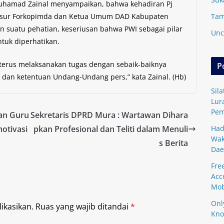
Muhamad Zainal menyampaikan, bahwa kehadiran Pj
Tam
 unsur Forkopimda dan Ketua Umum DAD Kabupaten
 suatu pehatian, keseriusan bahwa PWI sebagai pilar
Unc
tuk diperhatikan.
 terus melaksanakan tugas dengan sebaik-baiknya
P
 dan ketentuan Undang-Undang pers,” kata Zainal. (Hb)
Sil
Lur
Pem
dan Guru
Sekretaris DPRD Mura : Wartawan Dihara
Had
otivasi
pkan Profesional dan Teliti dalam Menuli
Wak
s Berita
Dae
Fre
Acc
Mob
Onl
ikasikan.
Ruas yang wajib ditandai
*
Kn