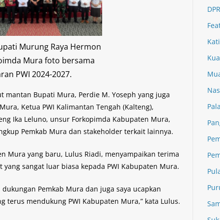
DPR
Fea
Kat
Bupati Murung Raya Hermon
Kua
oimda Mura foto bersama
aran PWI 2024-2027.
Mua
Nas
ut mantan Bupati Mura, Perdie M. Yoseph yang juga
Pal
ura, Ketua PWI Kalimantan Tengah (Kalteng),
teng Ika Leluno, unsur Forkopimda Kabupaten Mura,
Pan
ngkup Pemkab Mura dan stakeholder terkait lainnya.
Pem
n Mura yang baru, Lulus Riadi, menyampaikan terima
Pem
 yang sangat luar biasa kepada PWI Kabupaten Mura.
Pul
Pur
npa dukungan Pemkab Mura dan juga saya ucapkan
ng terus mendukung PWI Kabupaten Mura,” kata Lulus.
Sam
Suk