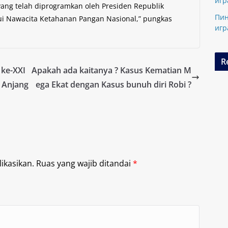
игр
ng telah diprogramkan oleh Presiden Republik
Пин
lui Nawacita Ketahanan Pangan Nasional,” pungkas
игр
R
 ke-XXI
Apakah ada kaitanya ? Kasus Kematian M
r Anjang
ega Ekat dengan Kasus bunuh diri Robi ?
ikasikan.
Ruas yang wajib ditandai
*