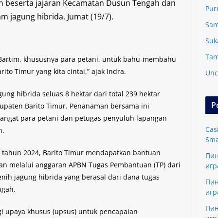
an beserta jajaran Kecamatan Dusun Tengah dan
Pur
 jagung hibrida, Jumat (19/7).
Sam
Suk
Tam
 Bartim, khususnya para petani, untuk bahu-membahu
o Timur yang kita cintai,” ajak Indra.
Unc
ng hibrida seluas 8 hektar dari total 239 hektar
P
bupaten Barito Timur. Penanaman bersama ini
angat para petani dan petugas penyuluh lapangan
Cas
n.
Sma
tahun 2024, Barito Timur mendapatkan bantuan
Пин
an melalui anggaran APBN Tugas Pembantuan (TP) dari
игр
enih jagung hibrida yang berasal dari dana tugas
Пин
ngah.
игр
Пин
i upaya khusus (upsus) untuk pencapaian