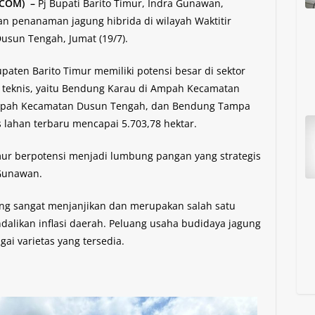
.COM) –
Pj Bupati Barito Timur, Indra Gunawan,
n penanaman jagung hibrida di wilayah Waktitir
sun Tengah, Jumat (19/7).
ten Barito Timur memiliki potensi besar di sektor
si teknis, yaitu Bendung Karau di Ampah Kecamatan
mpah Kecamatan Dusun Tengah, dan Bendung Tampa
s lahan terbaru mencapai 5.703,78 hektar.
mur berpotensi menjadi lumbung pangan yang strategis
 Gunawan.
ng sangat menjanjikan dan merupakan salah satu
likan inflasi daerah. Peluang usaha budidaya jagung
ai varietas yang tersedia.