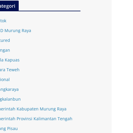
ategori
tok
D Murung Raya
tured
ingan
la Kapuas
ra Teweh
ional
angkaraya
gkalanbun
erintah Kabupaten Murung Raya
erintah Provinsi Kalimantan Tengah
ang Pisau