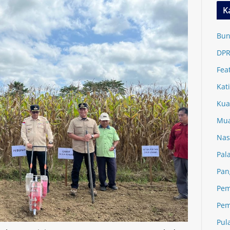
K
Bun
DPR
Fea
Kat
Kua
Mua
Nas
Pal
Pan
Pem
Pem
Pul