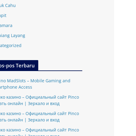
uk Cahu
pit
amara
iang Layang
ategorized
os-pos Terbaru
ino MadSlots – Mobile Gaming and
rtphone Access
ко казино – Официальный сайт Pinco
ать онлайн | Зеркало и вход
ко казино – Официальный сайт Pinco
ать онлайн | Зеркало и вход
ко казино – Официальный сайт Pinco