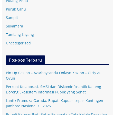
Pulang Pisau
Puruk Cahu
Sampit
Sukamara
Tamiang Layang
Uncategorized
Pos-pos Terbaru
Pin Up Casino – Azərbaycanda Onlayn Kazino – Giriş və
Oyun
Perkuat Kolaborasi, SMSI dan Diskominfosantik Kalteng
Dorong Ekosistem Informasi Publik yang Sehat
Lantik Pramuka Garuda, Bupati Kapuas Lepas Kontingen
Jambore Nasional XII 2026
Bupati Kapuas Ikuti Rakor Penguatan Tata Kelola Desa dan