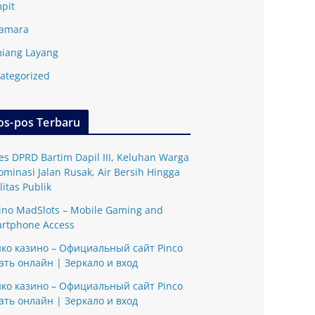
pit
amara
iang Layang
ategorized
os-pos Terbaru
es DPRD Bartim Dapil III, Keluhan Warga
ominasi Jalan Rusak, Air Bersih Hingga
litas Publik
ino MadSlots – Mobile Gaming and
rtphone Access
ко казино – Официальный сайт Pinco
ать онлайн | Зеркало и вход
ко казино – Официальный сайт Pinco
ать онлайн | Зеркало и вход