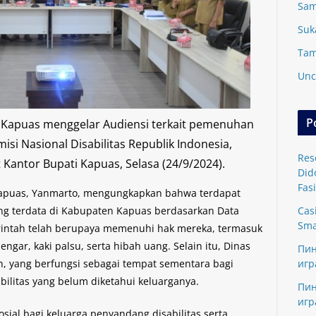
Sam
Suk
Tam
Unc
P
Kapuas menggelar Audiensi terkait pemenuhan
isi Nasional Disabilitas Republik Indonesia,
Res
Kantor Bupati Kapuas, Selasa (24/9/2024).
Did
Fasi
 Kapuas, Yanmarto, mengungkapkan bahwa terdapat
ang terdata di Kabupaten Kapuas berdasarkan Data
Cas
Sma
rintah telah berupaya memenuhi hak mereka, termasuk
ngar, kaki palsu, serta hibah uang. Selain itu, Dinas
Пин
h, yang berfungsi sebagai tempat sementara bagi
игр
bilitas yang belum diketahui keluarganya.
Пин
игр
ial bagi keluarga penyandang disabilitas serta