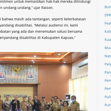
mitmen untuk memastikan hak-hak mereka dilindungi
Bun
n undang-undang,” ujar Raison.
DPR
 bahwa masih ada tantangan, seperti keterbatasan
Fea
yandang disabilitas. “Melalui audiensi ini, kami
ambatan yang ada dan menemukan solusi bersama
Kat
enyandang disabilitas di Kabupaten Kapuas,”
Kua
Mua
Nas
Pal
Pan
Pem
Pem
Pul
Pur