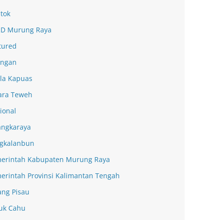
tok
D Murung Raya
tured
ingan
la Kapuas
ra Teweh
ional
angkaraya
gkalanbun
erintah Kabupaten Murung Raya
erintah Provinsi Kalimantan Tengah
ang Pisau
uk Cahu