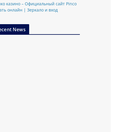
ко казино – Официальный сайт Pinco
ать онлайн | Зеркало и вход
ecent News