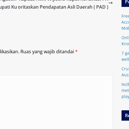
P
upati Ku
oritaskan Pendapatan Asli Daerah ( PAD )
Fre
Acc
Mob
Onl
Kn
ikasikan.
Ruas yang wajib ditandai
*
7 ge
wel
Cru
Aus
tez
met
pla
R