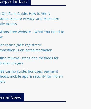
os-pos Terbaru
e OnltFans Guide: How to Verify
ounts, Ensure Privacy, and Maximize
ile Access
yFans Free Website – What You Need to
ow
ar casino gids: registratie,
komstbonus en betaalmethoden
sino reviews: steps and methods for
tralian players
888 casino guide: bonuses, payment
hods, mobile app & security for Indian
yers
ecent News