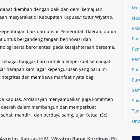
Mua
 dapat diemban dengan baik dan demi kemajuan
aan masyarakat di Kabupaten Kapuas,” tutur Wiyatno.
Nas
Pal
kepentingan baik dari unsur Pemerintah Daerah, dunia
Pan
t untuk bergandeng tangan berinovasi dan
ologi serta berorientasi pada kesejahteraan bersama.
Pem
Pem
an sebagai tonggak baru untuk memperkuat semangat
sar harapan kami agar kepengurusan yang baru ini
Pul
h integritas dan membawa manfaat nyata bagi
Pur
Sam
nda Kapuas, Ardiansyah menyampaikan juga komitmen
Suk
ah daerah dalam membangun dan memperkuat
Tam
ehat, mandiri, dan berdaya saing, ujar Ketua. (Sc)
Unc
Agustin
Kapuas H.M. Wiyatno Rapat Kordinasi Pri