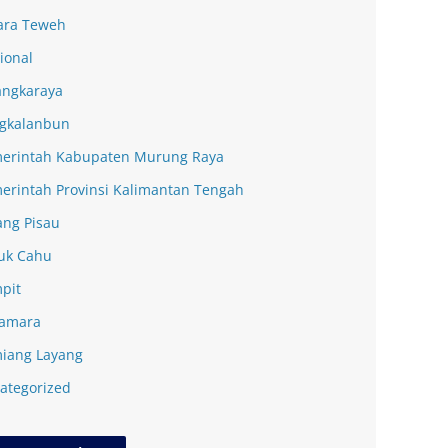
ra Teweh
ional
angkaraya
gkalanbun
erintah Kabupaten Murung Raya
erintah Provinsi Kalimantan Tengah
ang Pisau
uk Cahu
pit
amara
iang Layang
ategorized