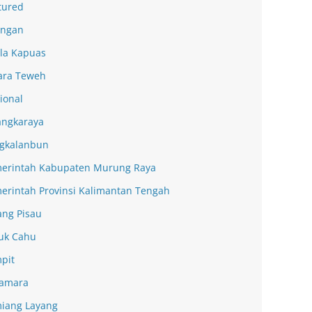
tured
ingan
la Kapuas
ra Teweh
ional
angkaraya
gkalanbun
erintah Kabupaten Murung Raya
erintah Provinsi Kalimantan Tengah
ang Pisau
uk Cahu
pit
amara
iang Layang