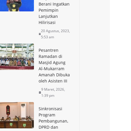
Berani Ingatkan
Pemimpin
Lanjutkan
Hilirisasi
20 Agustus, 2023,
5:53 am
Pesantren
Ramadan di
Masjid Agung
Al-Mukarram
Amanah Dibuka
oleh Asisten III
9 Maret, 2026,
1:39 pm
Sinkronisasi
Program
Pembangunan,
DPRD dan