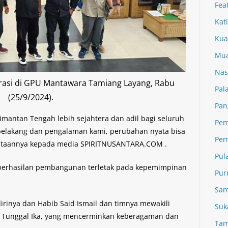
Fea
Kat
Kua
Mua
Nas
arasi di GPU Mantawara Tamiang Layang, Rabu
Pal
(25/9/2024).
Pan
alimantan Tengah lebih sejahtera dan adil bagi seluruh
Pem
 belakang dan pengalaman kami, perubahan nyata bisa
Pem
nyataannya kepada media SPIRITNUSANTARA.COM .
Pul
berhasilan pembangunan terletak pada kepemimpinan
Pur
Sam
dirinya dan Habib Said Ismail dan timnya mewakili
Suk
a Tunggal Ika, yang mencerminkan keberagaman dan
Tam