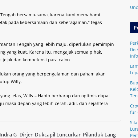
Unc
 Tengah bersama-sama, karena kami memahami
etak pada kebersamaan dan keberagaman,” tegas
P
Per
antan Tengah yang lebih maju, diperlukan pemimpin
Dis
ng yang kuat. Karena itu, mengajak semua pihak,
Inf
 jejak dan kompetensi para calon.
Lan
Lep
lukan orang yang berpengalaman dan paham akan
utup Willy.
Bup
Kel
yang jelas, Willy – Habib berharap dan optimis dapat
Ten
masa depan yang lebih cerah, adil, dan sejahtera
Cro
für
Sil
Lur
 Indra G
Dirjen Dukcapil Luncurkan Pilanduk Lang
Pem