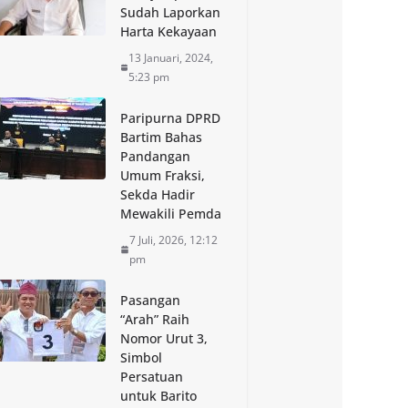
Sudah Laporkan
Harta Kekayaan
13 Januari, 2024,
5:23 pm
Paripurna DPRD
Bartim Bahas
Pandangan
Umum Fraksi,
Sekda Hadir
Mewakili Pemda
7 Juli, 2026, 12:12
pm
Pasangan
“Arah” Raih
Nomor Urut 3,
Simbol
Persatuan
untuk Barito