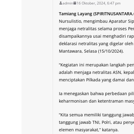
admin
16 Oktober, 2024, 6:47 pm
Tamiang Layang (
SPIRITNUSANTARA
Nursulistio, mengimbau Aparatur Sip
menjaga netralitas selama proses Pem
disampaikannya usai menghadiri rap
deklarasi netralitas yang digelar o
Mantawara, Selasa (15/10/2024).
“Kegiatan ini merupakan langkah pe
adalah menjaga netralitas ASN, kepa
menciptakan Pilkada yang damai dan k
Ia menegaskan bahwa perbedaan pili
keharmonisan dan ketentraman masy
“Kita semua memiliki tanggung jaw
tanggung jawab TNI, Polri, atau peny
elemen masyarakat,” katanya.