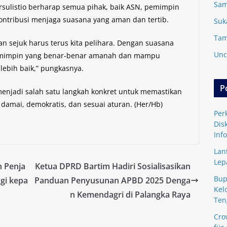
Sam
rsulistio berharap semua pihak, baik ASN, pemimpin
ontribusi menjaga suasana yang aman dan tertib.
Suk
Tam
n sejuk harus terus kita pelihara. Dengan suasana
Unc
 pemimpin yang benar-benar amanah dan mampu
lebih baik,” pungkasnya.
P
i menjadi salah satu langkah konkret untuk memastikan
n damai, demokratis, dan sesuai aturan. (Her/Hb)
Per
Dis
Inf
Lan
Lep
 Penja
Ketua DPRD Bartim Hadiri Sosialisasikan
Bup
gi kepa
Panduan Penyusunan APBD 2025 Denga
Kel
n Kemendagri di Palangka Raya
Ten
Cro