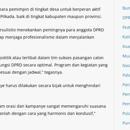
Bun
ara pemimpin di tingkat desa untuk berperan aktif
lkada, baik di tingkat kabupaten maupun provinsi.
DPR
Fea
 Nursulistio menekankan pentingnya para anggota DPRD
Kat
etap menjaga profesionalisme dalam menjalankan
Kua
Mua
politik atau terlibat dalam tim sukses pasangan calon
ungsi DPRD secara optimal. Program dan kegiatan yang
Nas
esuai dengan jadwal,” tegasnya.
Pal
Pan
e harus dilakukan secara bijak untuk menghindari
Pem
Pem
alam orasi dan kampanye sangat memengaruhi suasana
ukanlah dengan cara yang harmonis dan kondusif,”
Pul
Pur