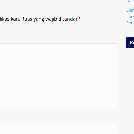
für
Sil
Lur
ikasikan.
Ruas yang wajib ditandai
*
Pem
R