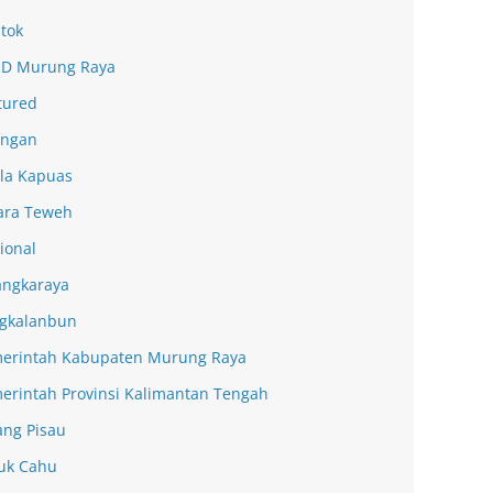
tok
D Murung Raya
tured
ingan
la Kapuas
ra Teweh
ional
angkaraya
gkalanbun
erintah Kabupaten Murung Raya
erintah Provinsi Kalimantan Tengah
ang Pisau
uk Cahu