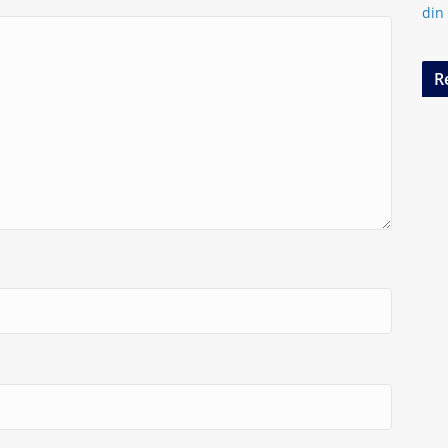
din
R