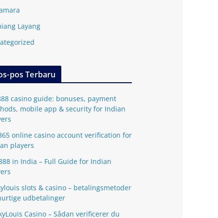
amara
iang Layang
ategorized
os-pos Terbaru
888 casino guide: bonuses, payment
hods, mobile app & security for Indian
yers
365 online casino account verification for
ian players
888 in India – Full Guide for Indian
yers
kylouis slots & casino – betalingsmetoder
hurtige udbetalinger
kyLouis Casino – Sådan verificerer du