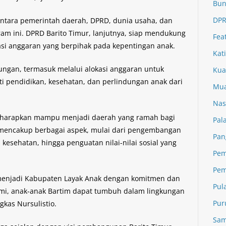
Bun
DPR
antara pemerintah daerah, DPRD, dunia usaha, dan
m ini. DPRD Barito Timur, lanjutnya, siap mendukung
Fea
kasi anggaran yang berpihak pada kepentingan anak.
Kat
ngan, termasuk melalui alokasi anggaran untuk
Kua
ti pendidikan, kesehatan, dan perlindungan anak dari
Mua
Nas
 diharapkan mampu menjadi daerah yang ramah bagi
Pal
mencakup berbagai aspek, mulai dari pengembangan
Pan
 kesehatan, hingga penguatan nilai-nilai sosial yang
Pem
Pem
menjadi Kabupaten Layak Anak dengan komitmen dan
Pul
mi, anak-anak Bartim dapat tumbuh dalam lingkungan
Pur
gkas Nursulistio.
Sam