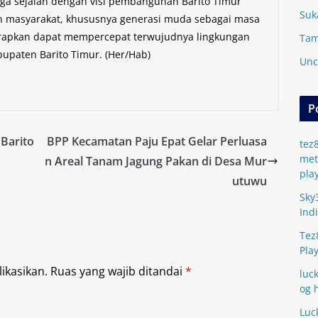
uga sejalan dengan visi pembangunan Barito Timur
Suk
an masyarakat, khususnya generasi muda sebagai masa
rapkan dapat mempercepat terwujudnya lingkungan
Tam
bupaten Barito Timur. (Her/Hab)
Unc
P
 Barito
BPP Kecamatan Paju Epat Gelar Perluasa
tez
met
n Areal Tanam Jagung Pakan di Desa Mur
pla
utuwu
Sky
Ind
Tez
Pla
ikasikan.
Ruas yang wajib ditandai
*
luc
og 
Luc