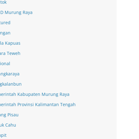
tok
D Murung Raya
tured
ingan
la Kapuas
ra Teweh
ional
angkaraya
gkalanbun
erintah Kabupaten Murung Raya
erintah Provinsi Kalimantan Tengah
ang Pisau
uk Cahu
pit