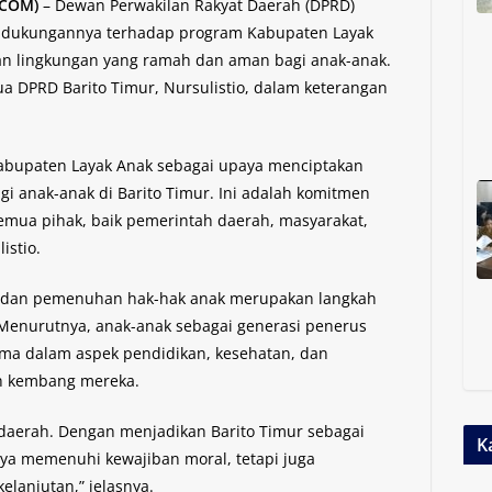
.COM)
– Dewan Perwakilan Rakyat Daerah (DPRD)
 dukungannya terhadap program Kabupaten Layak
an lingkungan yang ramah dan aman bagi anak-anak.
ua DPRD Barito Timur, Nursulistio, dalam keterangan
bupaten Layak Anak sebagai upaya menciptakan
 anak-anak di Barito Timur. Ini adalah komitmen
emua pihak, baik pemerintah daerah, masyarakat,
istio.
 dan pemenuhan hak-hak anak merupakan langkah
 Menurutnya, anak-anak sebagai generasi penerus
ama dalam aspek pendidikan, kesehatan, dan
h kembang mereka.
daerah. Dengan menjadikan Barito Timur sebagai
K
nya memenuhi kewajiban moral, tetapi juga
anjutan,” jelasnya.