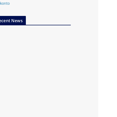
 konto
ecent News