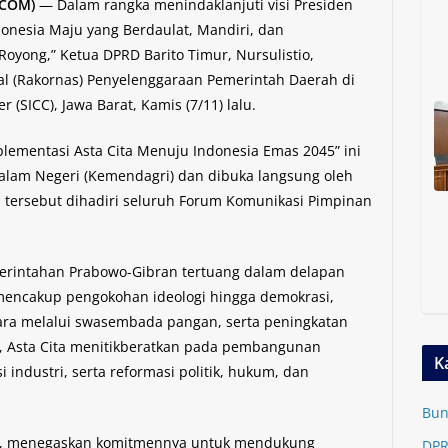
.COM)
— Dalam rangka menindaklanjuti visi Presiden
onesia Maju yang Berdaulat, Mandiri, dan
oyong,” Ketua DPRD Barito Timur, Nursulistio,
al (Rakornas) Penyelenggaraan Pemerintah Daerah di
 (SICC), Jawa Barat, Kamis (7/11) lalu.
ementasi Asta Cita Menuju Indonesia Emas 2045” ini
alam Negeri (Kemendagri) dan dibuka langsung oleh
a tersebut dihadiri seluruh Forum Komunikasi Pimpinan
merintahan Prabowo-Gibran tertuang dalam delapan
i mencakup pengokohan ideologi hingga demokrasi,
ra melalui swasembada pangan, serta peningkatan
itu, Asta Cita menitikberatkan pada pembangunan
K
 industri, serta reformasi politik, hukum, dan
Bun
tio, menegaskan komitmennya untuk mendukung
DPR