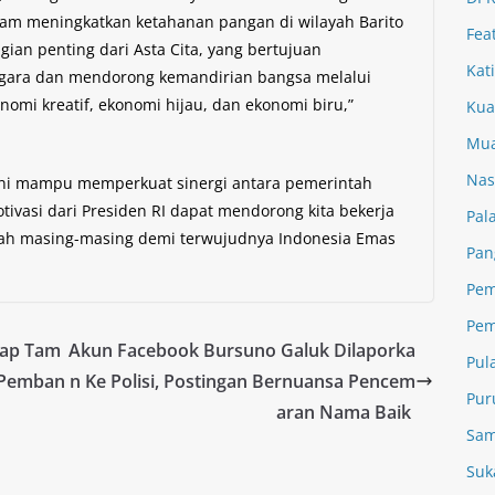
lam meningkatkan ketahanan pangan di wilayah Barito
Fea
ian penting dari Asta Cita, yang bertujuan
Kat
gara dan mendorong kemandirian bangsa melalui
omi kreatif, ekonomi hijau, dan ekonomi biru,”
Kua
Mua
Nas
 ini mampu memperkuat sinergi antara pemerintah
ivasi dari Presiden RI dapat mendorong kita bekerja
Pal
ah masing-masing demi terwujudnya Indonesia Emas
Pan
Pem
Pem
iap Tam
Akun Facebook Bursuno Galuk Dilaporka
Pul
 Pemban
n Ke Polisi, Postingan Bernuansa Pencem
Pur
aran Nama Baik
Sam
Suk