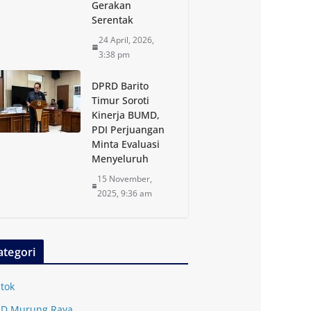
Gerakan
Serentak
24 April, 2026,
3:38 pm
DPRD Barito
Timur Soroti
Kinerja BUMD,
PDI Perjuangan
Minta Evaluasi
Menyeluruh
15 November,
2025, 9:36 am
ategori
tok
D Murung Raya