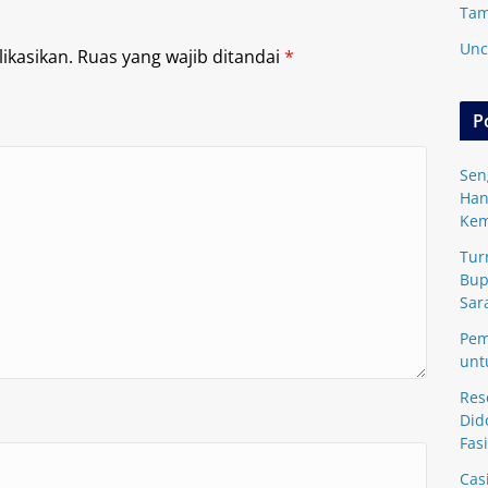
Tam
Unc
ikasikan.
Ruas yang wajib ditandai
*
P
Sen
Han
Kem
Tur
Bup
Sar
Pem
unt
Res
Did
Fasi
Cas