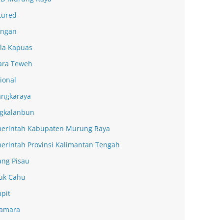
tured
ingan
la Kapuas
ra Teweh
ional
angkaraya
gkalanbun
erintah Kabupaten Murung Raya
erintah Provinsi Kalimantan Tengah
ang Pisau
uk Cahu
pit
amara