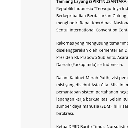
Tamiang Layang (SPIRITNUSANTARA
Republik Indonesia “Terwujudnya Ind
Berkepribadian Berdasarkan Gotong R
menghadiri Rapat Koordinasi Nasion
Sentul International Convention Center
Rakornas yang mengusung tema “Impl
diselenggarakan oleh Kementerian D
Presiden RI, Prabowo Subianto. Acar
Daerah (Forkopimda) se-Indonesia.
Dalam Kabinet Merah Putih, visi pe
misi yang disebut Asta Cita. Misi in
pemantapan sistem pertahanan nega
lapangan kerja berkualitas. Selain 
sumber daya manusia (SDM), hilirisasi
birokrasi.
Ketua DPRD Barito Timur, Nursulis