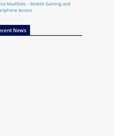
ino MadSlots – Mobile Gaming and
rtphone Access
ecent News