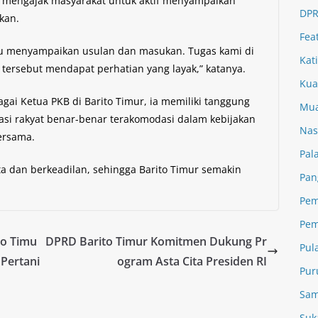
 mengajak masyarakat untuk aktif menyampaikan
DPR
kan.
Fea
gu menyampaikan usulan dan masukan. Tugas kami di
Kat
ersebut mendapat perhatian yang layak,” katanya.
Kua
i Ketua PKB di Barito Timur, ia memiliki tanggung
Mua
asi rakyat benar-benar terakomodasi dalam kebijakan
Nas
ersama.
Pal
a dan berkeadilan, sehingga Barito Timur semakin
Pan
Pem
Pem
to Timu
DPRD Barito Timur Komitmen Dukung Pr
Pul
Pertani
ogram Asta Cita Presiden RI
Pur
Sam
Suk