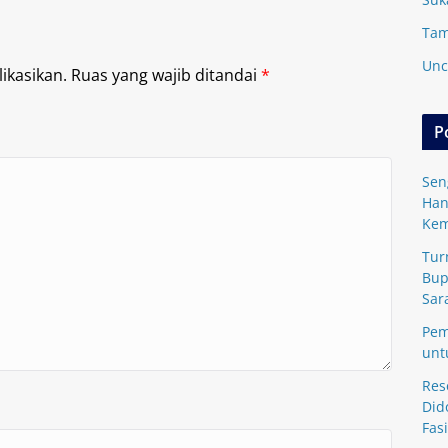
Tam
Unc
ikasikan.
Ruas yang wajib ditandai
*
P
Sen
Han
Kem
Tur
Bup
Sar
Pem
unt
Res
Did
Fasi