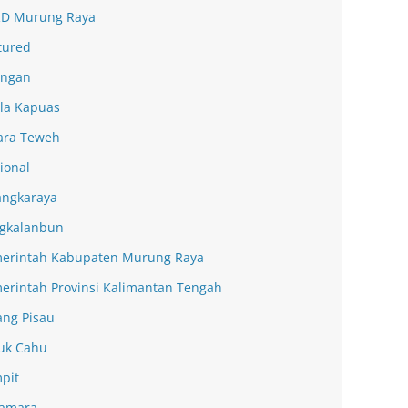
D Murung Raya
tured
ingan
la Kapuas
ra Teweh
ional
angkaraya
gkalanbun
erintah Kabupaten Murung Raya
erintah Provinsi Kalimantan Tengah
ang Pisau
uk Cahu
pit
amara