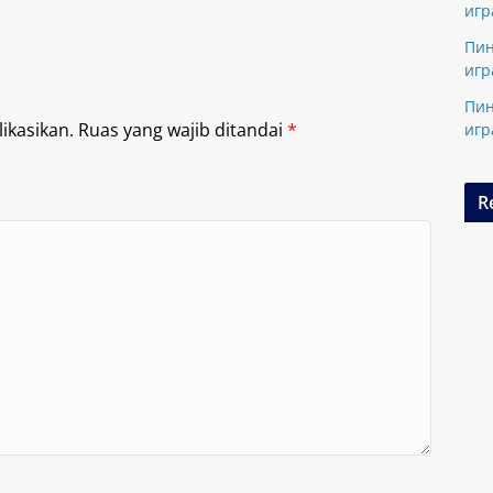
игр
Пин
игр
Пин
ikasikan.
Ruas yang wajib ditandai
*
игр
R