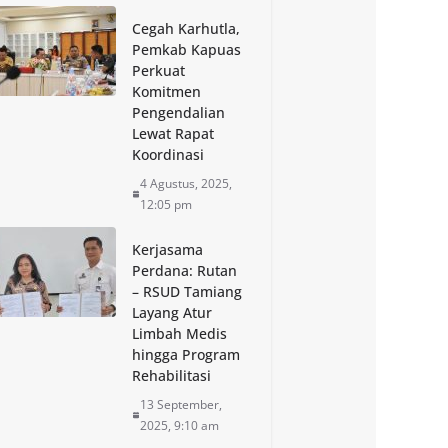
Cegah Karhutla,
Pemkab Kapuas
Perkuat
Komitmen
Pengendalian
Lewat Rapat
Koordinasi
4 Agustus, 2025,
12:05 pm
Kerjasama
Perdana: Rutan
– RSUD Tamiang
Layang Atur
Limbah Medis
hingga Program
Rehabilitasi
13 September,
2025, 9:10 am