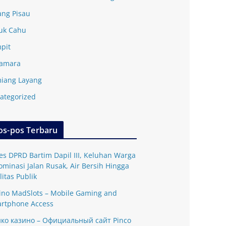
ang Pisau
uk Cahu
pit
amara
iang Layang
ategorized
os-pos Terbaru
es DPRD Bartim Dapil III, Keluhan Warga
ominasi Jalan Rusak, Air Bersih Hingga
litas Publik
ino MadSlots – Mobile Gaming and
rtphone Access
ко казино – Официальный сайт Pinco