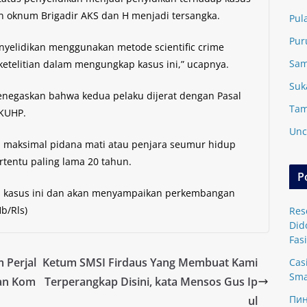
n oknum Brigadir AKS dan H menjadi tersangka.
Pul
Pur
nyelidikan menggunakan metode scientific crime
Sam
ketelitian dalam mengungkap kasus ini,” ucapnya.
Suk
negaskan bahwa kedua pelaku dijerat dengan Pasal
Tam
 KUHP.
Unc
maksimal pidana mati atau penjara seumur hidup
rtentu paling lama 20 tahun.
P
s kasus ini dan akan menyampaikan perkembangan
b/Rls)
Res
Did
Fasi
 Perjal
Ketum SMSI Firdaus Yang Membuat Kami
Cas
Sma
an Kom
Terperangkap Disini, kata Mensos Gus Ip
Пин
ul