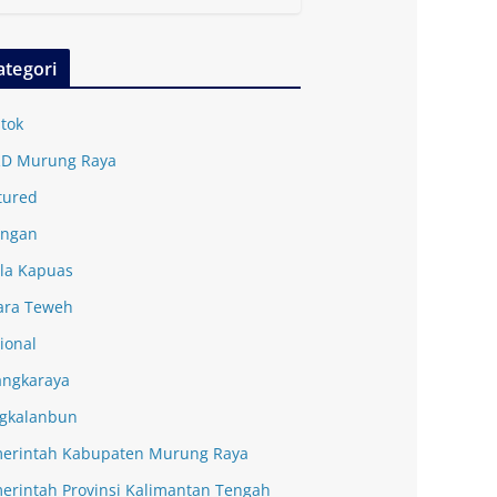
ategori
tok
D Murung Raya
tured
ingan
la Kapuas
ra Teweh
ional
angkaraya
gkalanbun
erintah Kabupaten Murung Raya
erintah Provinsi Kalimantan Tengah