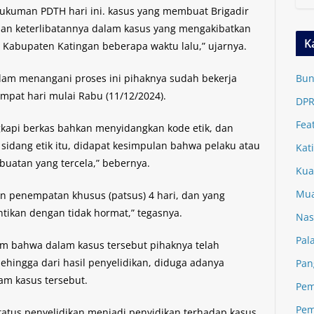
hukuman PDTH hari ini. kasus yang membuat Brigadir
aan keterlibatannya dalam kasus yang mengakibatkan
K
 Kabupaten Katingan beberapa waktu lalu,” ujarnya.
m menangani proses ini pihaknya sudah bekerja
Bun
mpat hari mulai Rabu (11/12/2024).
DPR
Fea
gkapi berkas bahkan menyidangkan kode etik, dan
l sidang etik itu, didapat kesimpulan bahwa pelaku atau
Kat
buatan yang tercela,” bebernya.
Kua
Mua
n penempatan khusus (patsus) 4 hari, dan yang
ntikan dengan tidak hormat,” tegasnya.
Nas
Pal
m bahwa dalam kasus tersebut pihaknya telah
ehingga dari hasil penyelidikan, diduga adanya
Pan
am kasus tersebut.
Pem
Pem
atus penyelidikan menjadi penyidikan terhadap kasus