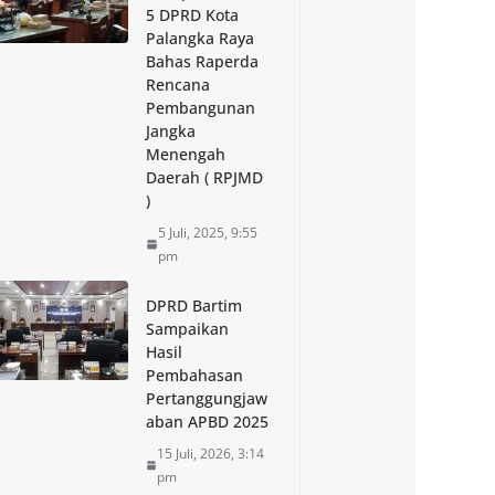
5 DPRD Kota
Palangka Raya
Bahas Raperda
Rencana
Pembangunan
Jangka
Menengah
Daerah ( RPJMD
)
5 Juli, 2025, 9:55
pm
DPRD Bartim
Sampaikan
Hasil
Pembahasan
Pertanggungjaw
aban APBD 2025
15 Juli, 2026, 3:14
pm