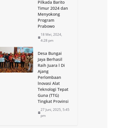
Pilkada Barito
Timur 2024 dan
Menyokong
Program
Prabowo
18 Mei, 2024,
4:28 pm
Desa Bungai
Jaya Berhasil
Raih Juara l Di
Ajang
Perlombaan
lnovasi Alat
Teknologi Tepat
Guna (TTG)
Tingkat Provinsi
27 Juni, 2025, 5:45
pm