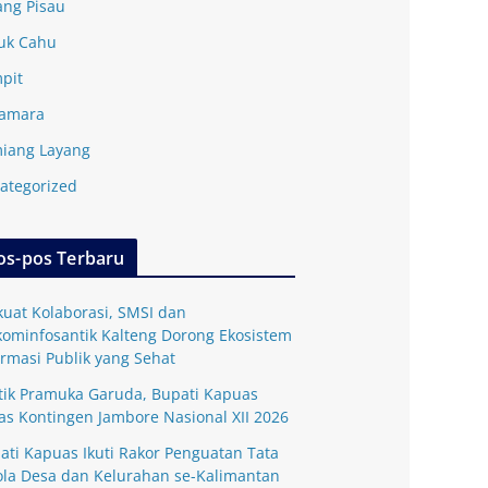
ang Pisau
uk Cahu
pit
amara
iang Layang
ategorized
os-pos Terbaru
kuat Kolaborasi, SMSI dan
kominfosantik Kalteng Dorong Ekosistem
ormasi Publik yang Sehat
tik Pramuka Garuda, Bupati Kapuas
as Kontingen Jambore Nasional XII 2026
ati Kapuas Ikuti Rakor Penguatan Tata
ola Desa dan Kelurahan se-Kalimantan