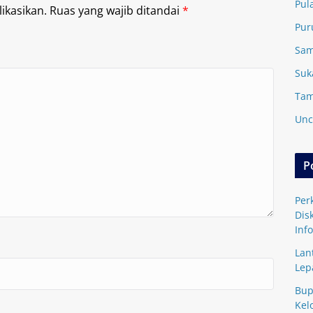
Pul
ikasikan.
Ruas yang wajib ditandai
*
Pur
Sam
Suk
Tam
Unc
P
Per
Dis
Inf
Lan
Lep
Bup
Kel