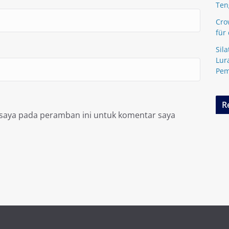
Ten
Cro
für
Sil
Lur
Pem
R
 saya pada peramban ini untuk komentar saya