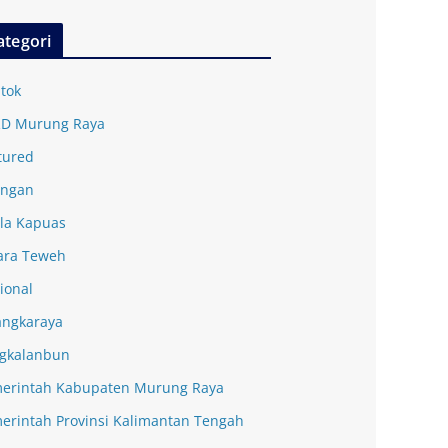
ategori
tok
D Murung Raya
tured
ingan
la Kapuas
ra Teweh
ional
angkaraya
gkalanbun
erintah Kabupaten Murung Raya
erintah Provinsi Kalimantan Tengah