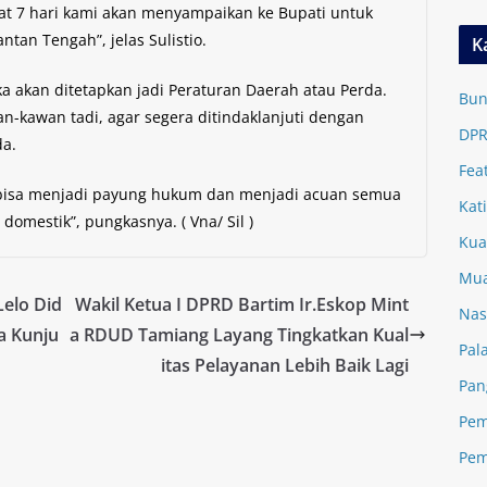
mbat 7 hari kami akan menyampaikan ke Bupati untuk
tan Tengah”, jelas Sulistio.
K
 akan ditetapkan jadi Peraturan Daerah atau Perda.
Bun
-kawan tadi, agar segera ditindaklanjuti dengan
DPR
da.
Fea
 bisa menjadi payung hukum dan menjadi acuan semua
Kat
domestik”, pungkasnya. ( Vna/ Sil )
Kua
Mua
Lelo Did
Wakil Ketua I DPRD Bartim Ir.Eskop Mint
Nas
a Kunju
a RDUD Tamiang Layang Tingkatkan Kual
Pal
itas Pelayanan Lebih Baik Lagi
Pan
Pem
Pem