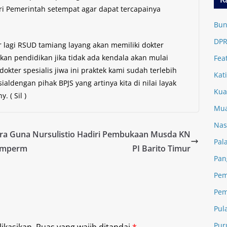
ri Pemerintah setempat agar dapat tercapainya
Bun
DPR
r lagi RSUD tamiang layang akan memiliki dokter
kan pendidikan jika tidak ada kendala akan mulai
Fea
dokter spesialis jiwa ini praktek kami sudah terlebih
Kat
ldengan pihak BPJS yang artinya kita di nilai layak
Kua
. ( Sil )
Mua
Nas
ra Guna
Nursulistio Hadiri Pembukaan Musda KN
Pal
Memperm
PI Barito Timur
Pan
Pem
Pem
Pul
Pur