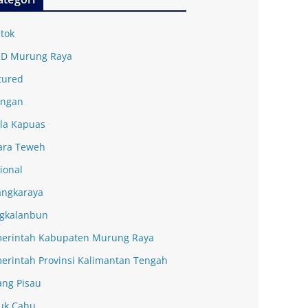
tok
D Murung Raya
tured
ingan
la Kapuas
ra Teweh
ional
angkaraya
gkalanbun
erintah Kabupaten Murung Raya
erintah Provinsi Kalimantan Tengah
ang Pisau
uk Cahu