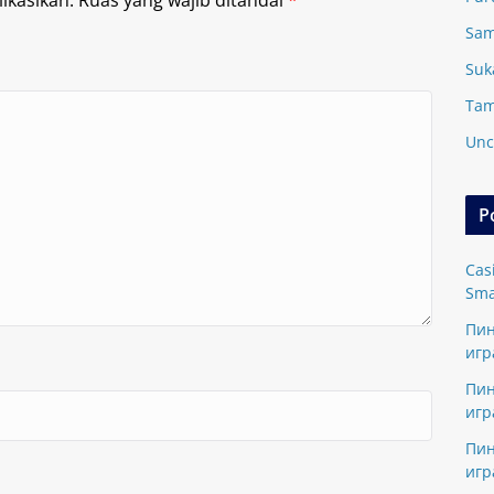
ikasikan.
Ruas yang wajib ditandai
*
Sam
Suk
Tam
Unc
P
Cas
Sma
Пин
игр
Пин
игр
Пин
игр