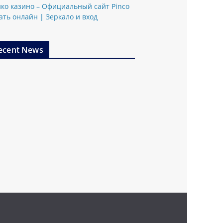
ко казино – Официальный сайт Pinco
ать онлайн | Зеркало и вход
ecent News