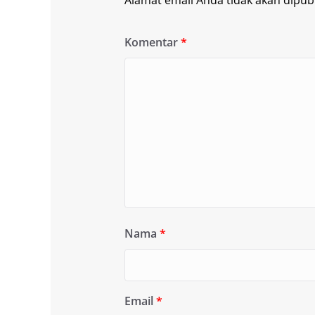
Alamat email Anda tidak akan dipubl
Komentar
*
Nama
*
Email
*