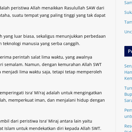
Sam
alah peristiwa Allah menaikkan Rasulullah SAW dari
Suk
taha, suatu tempat yang paling tinggi yang tak dapat
Tam
Unc
h yang luar biasa, sekaligus menunjukkan perbedaan
 teknologi manusia yang serba canggih.
P
erima perintah salat lima waktu, yang awalnya
hari semalam. Namun, dengan kemurahan Allah SWT
Sen
a menjadi lima waktu saja, tetapi tetap memperoleh
Han
Kem
Tur
mperingati Isra’ Mi’raj adalah untuk mengingatkan
Bup
dah, memperkuat iman, dan menjalani hidup dengan
Sar
Pem
unt
il dari peristiwa Isra’ Miraj antara lain yaitu
Res
mat Islam untuk mendekatkan diri kepada Allah SWT.