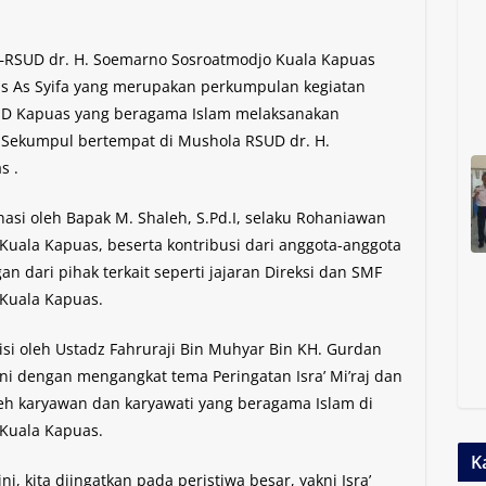
–RSUD dr. H. Soemarno Sosroatmodjo Kuala Kapuas
elis As Syifa yang merupakan perkumpulan kegiatan
SUD Kapuas yang beragama Islam melaksanakan
ru Sekumpul bertempat di Mushola RSUD dr. H.
s .
inasi oleh Bapak M. Shaleh, S.Pd.I, selaku Rohaniawan
uala Kapuas, beserta kontribusi dari anggota-anggota
n dari pihak terkait seperti jajaran Direksi dan SMF
Kuala Kapuas.
si oleh Ustadz Fahruraji Bin Muhyar Bin KH. Gurdan
i dengan mengangkat tema Peringatan Isra’ Mi’raj dan
eh karyawan dan karyawati yang beragama Islam di
Kuala Kapuas.
K
i, kita diingatkan pada peristiwa besar, yakni Isra’