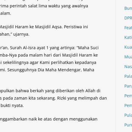
ima perintah salat lima waktu yang awalnya
Bun
malam.
DPR
 Masjidil Haram ke Masjidil Aqsa. Peristiwa ini
Fea
han,” ujarnya.
Kat
Kua
’an, Surah Al-Isra ayat 1 yang artinya: “Maha Suci
mba-Nya pada malam hari dari Masjidil Haram ke
Mua
i sekelilingnya agar Kami perlihatkan kepadanya
Nas
Kami. Sesungguhnya Dia Maha Mendengar, Maha
Pal
Pan
mpulkan bahwa berkah yang diberikan oleh Allah di
Pem
elas pada zaman kita sekarang. Rizki yang melimpah dan
Pem
bukti nyata.
Pul
menggambarkan naik ke atas dengan menggunakan
Pur