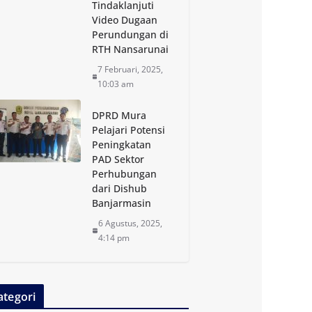
Tindaklanjuti
Video Dugaan
Perundungan di
RTH Nansarunai
7 Februari, 2025,
10:03 am
DPRD Mura
Pelajari Potensi
Peningkatan
PAD Sektor
Perhubungan
dari Dishub
Banjarmasin
6 Agustus, 2025,
4:14 pm
ategori