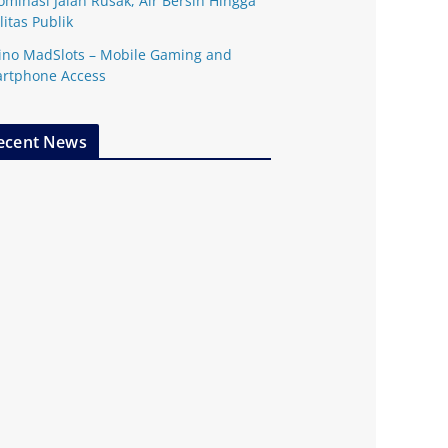
ominasi Jalan Rusak, Air Bersih Hingga
litas Publik
ino MadSlots – Mobile Gaming and
rtphone Access
ecent News