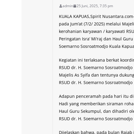
admin
25 Juni, 2025, 7:35 pm
KUALA KAPUAS,Spirit Nusantara.com
pada Jum’at (7/2/ 2025) melalui Maj
kerohanian karyawan / karyawati R
Peringatan Isra’ Mi’raj dan Haul Gu
Soemarno Sosroatmodjo Kuala Kapua
Kegiatan ini terlaksana berkat koord
RSUD dr. H. Soemarno Sosroatmodjo K
Majelis As Syifa dan tentunya dukunga
RSUD dr. H. Soemarno Sosroatmodjo 
Adapun penceramah pada hari itu dii
Hadi yang memberikan siraman rohan
Haul Guru Sekumpul, dan dihadiri ol
RSUD dr. H. Soemarno Sosroatmodjo 
Dijelaskan bahwa, pada bulan Rajab in