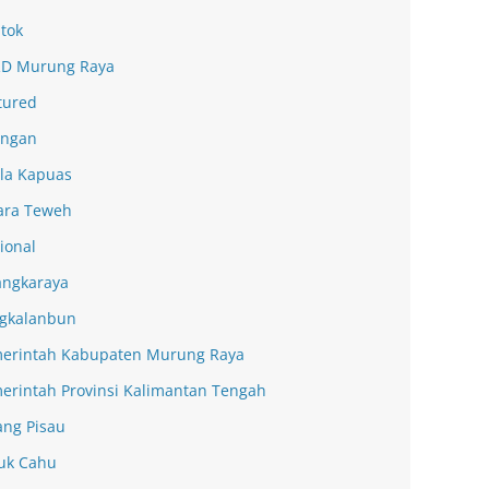
tok
D Murung Raya
tured
ingan
la Kapuas
ra Teweh
ional
angkaraya
gkalanbun
erintah Kabupaten Murung Raya
erintah Provinsi Kalimantan Tengah
ang Pisau
uk Cahu