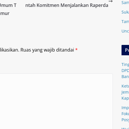
Sam
 Umum T
ntah Komitmen Menjalankan Raperda
Suk
imur
Tam
Unc
ikasikan.
Ruas yang wajib ditandai
*
P
Tin
DPD
Ban
Ket
Jem
Kap
Imp
Fok
Pos