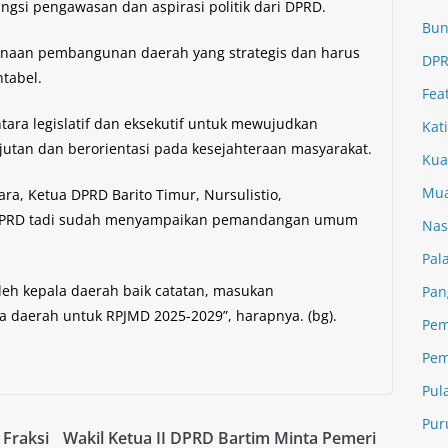
gsi pengawasan dan aspirasi politik dari DPRD.
Bun
aan pembangunan daerah yang strategis dan harus
DPR
ntabel.
Fea
tara legislatif dan eksekutif untuk mewujudkan
Kat
tan dan berorientasi pada kesejahteraan masyarakat.
Kua
Mua
a, Ketua DPRD Barito Timur, Nursulistio,
DPRD tadi sudah menyampaikan pemandangan umum
Nas
Pal
oleh kepala daerah baik catatan, masukan
Pan
a daerah untuk RPJMD 2025-2029”, harapnya. (bg).
Pem
Pem
Pul
Pur
Fraksi
Wakil Ketua II DPRD Bartim Minta Pemeri