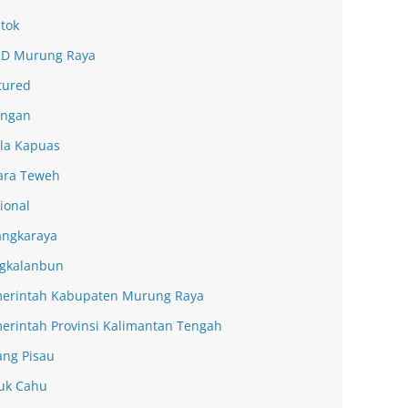
tok
D Murung Raya
tured
ingan
la Kapuas
ra Teweh
ional
angkaraya
gkalanbun
erintah Kabupaten Murung Raya
erintah Provinsi Kalimantan Tengah
ang Pisau
uk Cahu