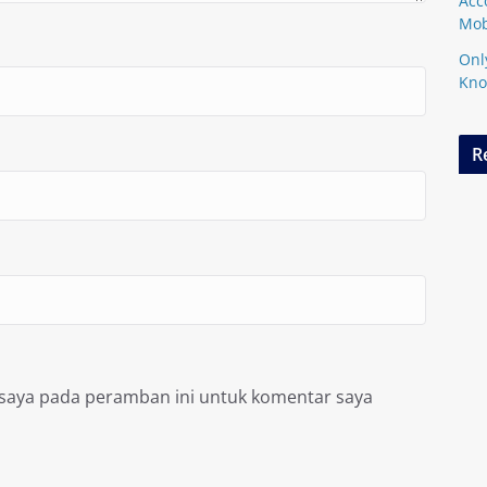
Acc
Mob
Onl
Kn
R
 saya pada peramban ini untuk komentar saya