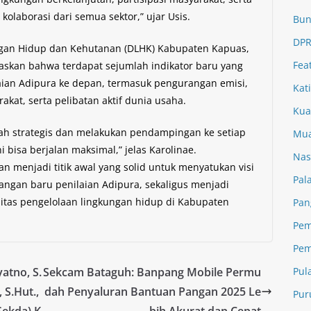
 kolaborasi dari semua sektor,” ujar Usis.
Bun
DPR
ngan Hidup dan Kehutanan (DLHK) Kabupaten Kapuas,
Fea
askan bahwa terdapat sejumlah indikator baru yang
aian Adipura ke depan, termasuk pengurangan emisi,
Kat
kat, serta pelibatan aktif dunia usaha.
Kua
h strategis dan melakukan pendampingan ke setiap
Mua
bisa berjalan maksimal,” jelas Karolinae.
Nas
an menjadi titik awal yang solid untuk menyatukan visi
Pal
ngan baru penilaian Adipura, sekaligus menjadi
tas pengelolaan lingkungan hidup di Kabupaten
Pan
Pem
Pem
atno, S.
Sekcam Bataguh: Banpang Mobile Permu
Pul
 S.Hut.,
dah Penyaluran Bantuan Pangan 2025 Le
Pur
Sekda) K
bih Akurat dan Cepat