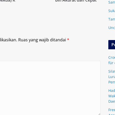
Sam
Suk
Tam
Unc
ikasikan.
Ruas yang wajib ditandai
*
P
Cro
für
Sil
Lur
Pem
Had
Wak
Dae
Fre