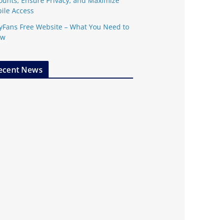
ounts, Ensure Privacy, and Maximize
ile Access
yFans Free Website – What You Need to
ow
ecent News