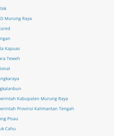
tok
D Murung Raya
tured
ingan
la Kapuas
ra Teweh
ional
angkaraya
gkalanbun
erintah Kabupaten Murung Raya
erintah Provinsi Kalimantan Tengah
ang Pisau
uk Cahu