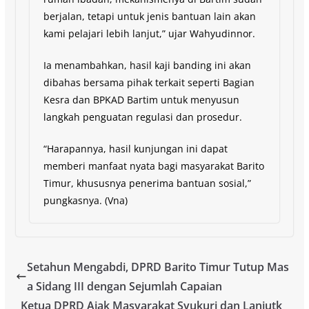
berjalan, tetapi untuk jenis bantuan lain akan
kami pelajari lebih lanjut,” ujar Wahyudinnor.
Ia menambahkan, hasil kaji banding ini akan
dibahas bersama pihak terkait seperti Bagian
Kesra dan BPKAD Bartim untuk menyusun
langkah penguatan regulasi dan prosedur.
“Harapannya, hasil kunjungan ini dapat
memberi manfaat nyata bagi masyarakat Barito
Timur, khususnya penerima bantuan sosial,”
pungkasnya.
(Vna)
Setahun Mengabdi, DPRD Barito Timur Tutup Mas
a Sidang III dengan Sejumlah Capaian
Ketua DPRD Ajak Masyarakat Syukuri dan Lanjutk