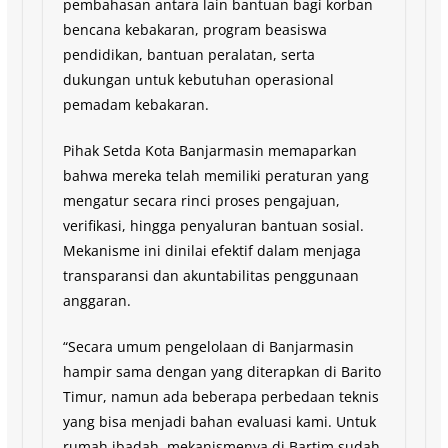
pembahasan antara lain bantuan bagi korban
bencana kebakaran, program beasiswa
pendidikan, bantuan peralatan, serta
dukungan untuk kebutuhan operasional
pemadam kebakaran.
Pihak Setda Kota Banjarmasin memaparkan
bahwa mereka telah memiliki peraturan yang
mengatur secara rinci proses pengajuan,
verifikasi, hingga penyaluran bantuan sosial.
Mekanisme ini dinilai efektif dalam menjaga
transparansi dan akuntabilitas penggunaan
anggaran.
“Secara umum pengelolaan di Banjarmasin
hampir sama dengan yang diterapkan di Barito
Timur, namun ada beberapa perbedaan teknis
yang bisa menjadi bahan evaluasi kami. Untuk
rumah ibadah, mekanismenya di Bartim sudah